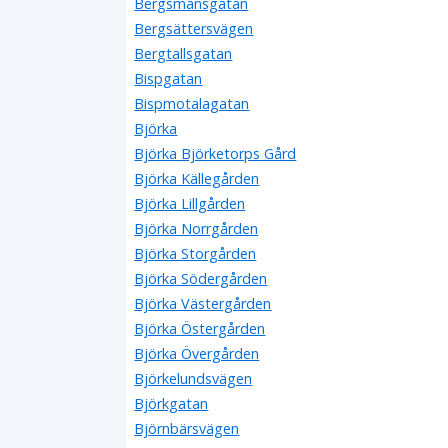
Bergsmansgatan
Bergsättersvägen
Bergtallsgatan
Bispgatan
Bispmotalagatan
Björka
Björka Björketorps Gård
Björka Källegården
Björka Lillgården
Björka Norrgården
Björka Storgården
Björka Södergården
Björka Västergården
Björka Östergården
Björka Övergården
Björkelundsvägen
Björkgatan
Björnbärsvägen