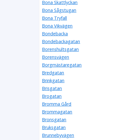
Bona Skattlyckan
Bona Sågstugan
Bona Tryfall
Bona Vikvägen
Bondebacka
Bondebackagatan
Borenshultsgatan
Borensvägen
Borgmästaregatan
Bredgatan
Brinkgatan
Brisgatan
Brogatan
Bromma Gård
Brommagatan
Bronsgatan
Bruksgatan
Brunnebyvägen