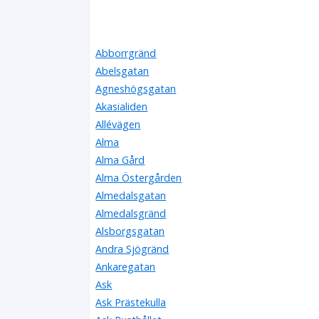
Abborrgränd
Abelsgatan
Agneshögsgatan
Akasialiden
Allévägen
Alma
Alma Gård
Alma Östergården
Almedalsgatan
Almedalsgränd
Alsborgsgatan
Andra Sjögränd
Ankaregatan
Ask
Ask Prästekulla