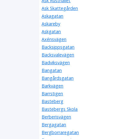
Ask Rusthållet
Ask Skattegården
Askagatan
Askareby
Askgatan
Axénsvägen
Backsippsgatan
Backsvalevägen
Badviksvägen
Bangatan
Bangårdsgatan
Barkvägen
Barrstigen
Basteberg
Bastebergs Skola
Berberisvägen
Bergagatan
Bergborraregatan