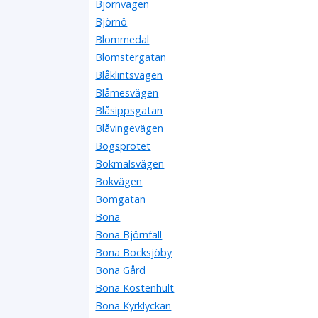
Björnvägen
Björnö
Blommedal
Blomstergatan
Blåklintsvägen
Blåmesvägen
Blåsippsgatan
Blåvingevägen
Bogsprötet
Bokmalsvägen
Bokvägen
Bomgatan
Bona
Bona Björnfall
Bona Bocksjöby
Bona Gård
Bona Kostenhult
Bona Kyrklyckan