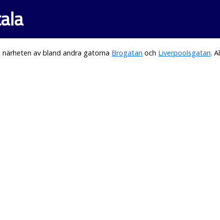
ala
i närheten av bland andra gatorna
Brogatan
och
Liverpoolsgatan
. 