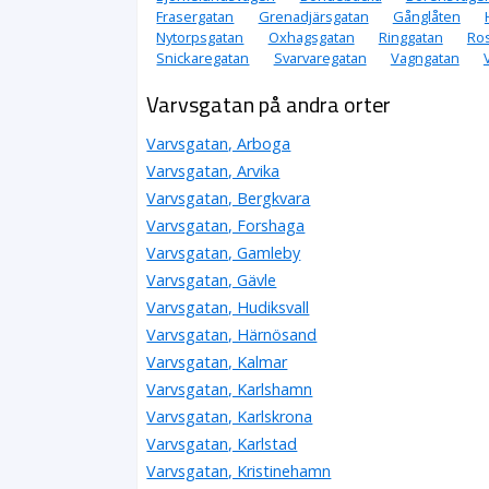
Frasergatan
Grenadjärsgatan
Gånglåten
Nytorpsgatan
Oxhagsgatan
Ringgatan
Ro
Snickaregatan
Svarvaregatan
Vagngatan
Varvsgatan på andra orter
Varvsgatan, Arboga
Varvsgatan, Arvika
Varvsgatan, Bergkvara
Varvsgatan, Forshaga
Varvsgatan, Gamleby
Varvsgatan, Gävle
Varvsgatan, Hudiksvall
Varvsgatan, Härnösand
Varvsgatan, Kalmar
Varvsgatan, Karlshamn
Varvsgatan, Karlskrona
Varvsgatan, Karlstad
Varvsgatan, Kristinehamn