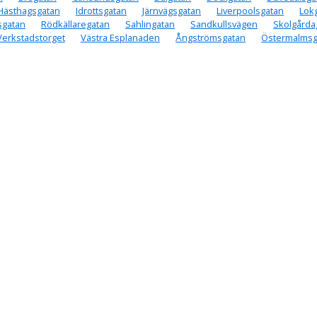
Hästhagsgatan
Idrottsgatan
Järnvägsgatan
Liverpoolsgatan
Lok
sgatan
Rödkällaregatan
Sahlingatan
Sandkullsvägen
Skolgårda
Verkstadstorget
Västra Esplanaden
Ångströmsgatan
Östermalmsg