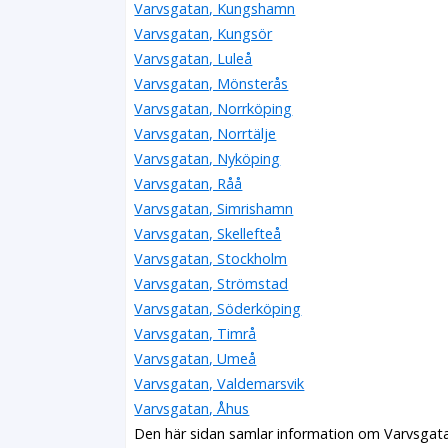
Varvsgatan, Kungshamn
Varvsgatan, Kungsör
Varvsgatan, Luleå
Varvsgatan, Mönsterås
Varvsgatan, Norrköping
Varvsgatan, Norrtälje
Varvsgatan, Nyköping
Varvsgatan, Råå
Varvsgatan, Simrishamn
Varvsgatan, Skellefteå
Varvsgatan, Stockholm
Varvsgatan, Strömstad
Varvsgatan, Söderköping
Varvsgatan, Timrå
Varvsgatan, Umeå
Varvsgatan, Valdemarsvik
Varvsgatan, Åhus
Den här sidan samlar information om Varvsgata