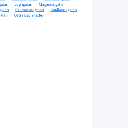
gatan
Lugngatan
Magasinsgatan
gatan
Skomakaregatan
Smålandsgatan
atan
Östra Esplanaden