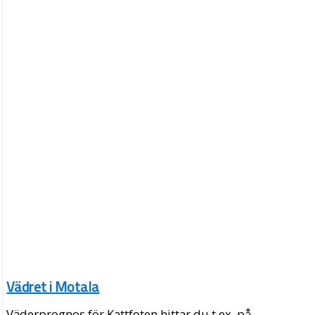
Vädret i Motala
Väderprognos för Kattfoten hittar du t.ex. på