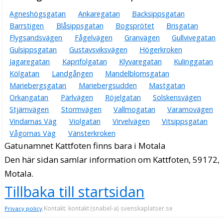
Agneshögsgatan
Ankaregatan
Backsippsgatan
Barrstigen
Blåsippsgatan
Bogsprötet
Brisgatan
Flygsandsvägen
Fågelvägen
Granvägen
Gullvivegatan
Gulsippsgatan
Gustavsviksvägen
Högerkroken
Jagaregatan
Kaprifolgatan
Klyvaregatan
Kulinggatan
Kölgatan
Landgången
Mandelblomsgatan
Mariebergsgatan
Mariebergsudden
Mastgatan
Orkangatan
Pärlvägen
Röjelgatan
Solskensvägen
Stjärnvägen
Stormvägen
Vallmogatan
Varamovägen
Vindarnas Väg
Violgatan
Virvelvägen
Vitsippsgatan
Vågornas Väg
Vänsterkroken
Gatunamnet Kattfoten finns bara i Motala
Den här sidan samlar information om Kattfoten, 59172,
Motala.
Tillbaka till startsidan
Kontakt: kontakt (snabel-a) svenskaplatser.se
Privacy policy