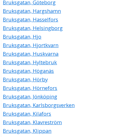
Bruksgatan, Göteborg
Bruksgatan, Hargshamn
Bruksgatan, Hasselfors
Bruksgatan, Helsingborg
Bruksgatan, Hjo
Bruksgatan, Hjortkvarn
Bruksgatan, Huskvarna
Bruksgatan, Hyltebruk
Bruksgatan, Höganäs
Bruksgatan, Hörby
Bruksgatan, Hörnefors
Bruksgatan, Jönköping
Bruksgatan, Karlsborgsverken
Bruksgatan, Kilafors
Bruksgatan, Klavreström
Bruksgatan, Klippan