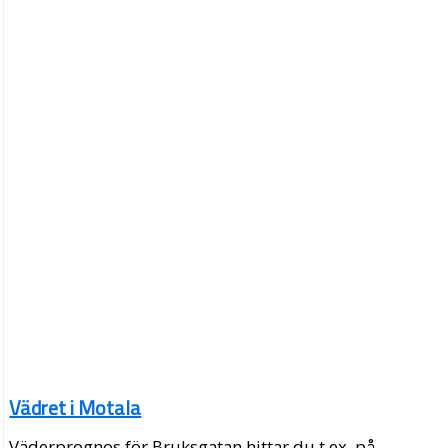
Vädret i Motala
Väderprognos för Bruksgatan hittar du t.ex. på