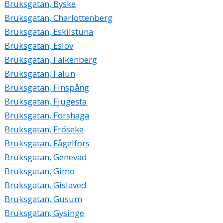
Bruksgatan, Byske
Bruksgatan, Charlottenberg
Bruksgatan, Eskilstuna
Bruksgatan, Eslöv
Bruksgatan, Falkenberg
Bruksgatan, Falun
Bruksgatan, Finspång
Bruksgatan, Fjugesta
Bruksgatan, Forshaga
Bruksgatan, Fröseke
Bruksgatan, Fågelfors
Bruksgatan, Genevad
Bruksgatan, Gimo
Bruksgatan, Gislaved
Bruksgatan, Gusum
Bruksgatan, Gysinge