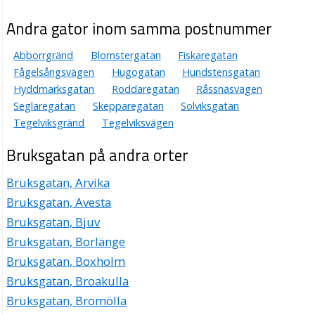
Andra gator inom samma postnummer
Abborrgränd
Blomstergatan
Fiskaregatan
Fågelsångsvägen
Hugogatan
Hundstensgatan
Hyddmarksgatan
Roddaregatan
Råssnäsvägen
Seglaregatan
Skepparegatan
Solviksgatan
Tegelviksgränd
Tegelviksvägen
Bruksgatan på andra orter
Bruksgatan, Arvika
Bruksgatan, Avesta
Bruksgatan, Bjuv
Bruksgatan, Borlänge
Bruksgatan, Boxholm
Bruksgatan, Broakulla
Bruksgatan, Bromölla