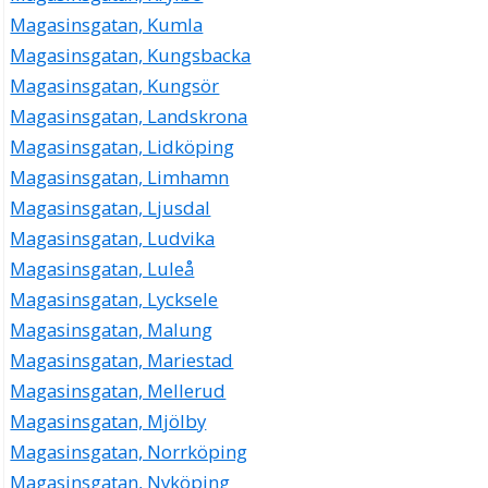
Magasinsgatan, Kumla
Magasinsgatan, Kungsbacka
Magasinsgatan, Kungsör
Magasinsgatan, Landskrona
Magasinsgatan, Lidköping
Magasinsgatan, Limhamn
Magasinsgatan, Ljusdal
Magasinsgatan, Ludvika
Magasinsgatan, Luleå
Magasinsgatan, Lycksele
Magasinsgatan, Malung
Magasinsgatan, Mariestad
Magasinsgatan, Mellerud
Magasinsgatan, Mjölby
Magasinsgatan, Norrköping
Magasinsgatan, Nyköping