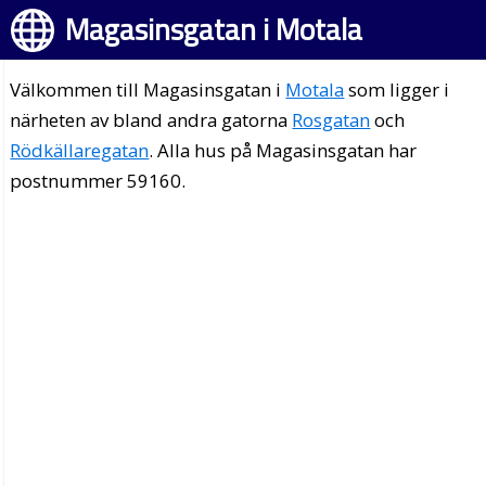
Magasinsgatan i Motala
Välkommen till Magasinsgatan i
Motala
som ligger i
närheten av bland andra gatorna
Rosgatan
och
Rödkällaregatan
. Alla hus på Magasinsgatan har
postnummer 59160.