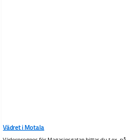
Vädret i Motala
Väderprognos för Magasinsgatan hittar du t.ex. på