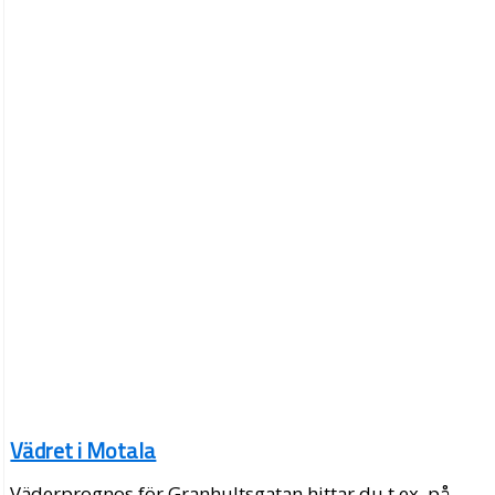
Vädret i Motala
Väderprognos för Granhultsgatan hittar du t.ex. på