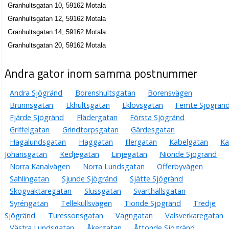
Granhultsgatan 10, 59162 Motala
Granhultsgatan 12, 59162 Motala
Granhultsgatan 14, 59162 Motala
Granhultsgatan 20, 59162 Motala
Andra gator inom samma postnummer
Andra Sjögränd
Borenshultsgatan
Borensvägen
Brunnsgatan
Ekhultsgatan
Eklövsgatan
Femte Sjögrän
Fjärde Sjögränd
Flädergatan
Första Sjögränd
Griffelgatan
Grindtorpsgatan
Gärdesgatan
Hagalundsgatan
Haggatan
Illergatan
Kabelgatan
Ka
Johansgatan
Kedjegatan
Linjegatan
Nionde Sjögränd
Norra Kanalvägen
Norra Lundsgatan
Offerbyvägen
Sahlingatan
Sjunde Sjögränd
Sjätte Sjögränd
Skogvaktaregatan
Slussgatan
Svarthällsgatan
Syréngatan
Tellekullsvägen
Tionde Sjögränd
Tredje
Sjögränd
Turessonsgatan
Vagngatan
Valsverkaregatan
Västra Lundsgatan
Åkergatan
Åttonde Sjögränd