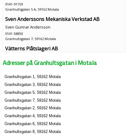
0141-91159
Granhultsgatan 5 A, 59162 Motala
Sven Anderssons Mekaniska Verkstad AB
Sven Gunnar Andersson
0141-58850
Granhultsgatan 7, 59162 Motala
Vätterns Plåtslageri AB
Jonas Erland Karlstedt
Adresser på Granhultsgatan i Motala
0141-233131
Granhultsgatan 7, 59162 Motala
Granhultsgatan 1, 59162 Motala
Vätterns Takentreprenad AB
Granhultsgatan 3, 59162 Motala
Jimmy Printzell
0141-57888
Granhultsgatan 5, 59162 Motala
Granhultsgatan 7, 59162 Motala
Granhultsgatan 7, 59162 Motala
Granhultsgatan 2, 59162 Motala
Granhultsgatan 4, 59162 Motala
Granhultsgatan 6, 59162 Motala
Granhultsgatan 8, 59162 Motala