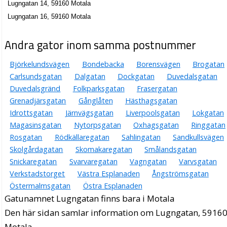
Lugngatan 14, 59160 Motala
Lugngatan 16, 59160 Motala
Andra gator inom samma postnummer
Björkelundsvägen
Bondebacka
Borensvägen
Brogatan
Carlsundsgatan
Dalgatan
Dockgatan
Duvedalsgatan
Duvedalsgränd
Folkparksgatan
Frasergatan
Grenadjärsgatan
Gånglåten
Hästhagsgatan
Idrottsgatan
Järnvägsgatan
Liverpoolsgatan
Lokgatan
Magasinsgatan
Nytorpsgatan
Oxhagsgatan
Ringgatan
Rosgatan
Rödkällaregatan
Sahlingatan
Sandkullsvägen
Skolgårdagatan
Skomakaregatan
Smålandsgatan
Snickaregatan
Svarvaregatan
Vagngatan
Varvsgatan
Verkstadstorget
Västra Esplanaden
Ångströmsgatan
Östermalmsgatan
Östra Esplanaden
Gatunamnet Lugngatan finns bara i Motala
Den här sidan samlar information om Lugngatan, 59160
Motala.