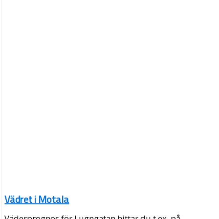
Vädret i Motala
Väderprognos för Lugngatan hittar du t.ex. på