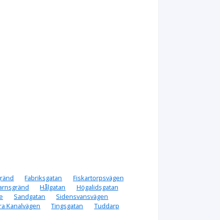
gränd
Fabriksgatan
Fiskartorpsvägen
arnsgränd
Hålgatan
Högalidsgatan
e
Sandgatan
Sidensvansvägen
ra Kanalvägen
Tingsgatan
Tuddarp