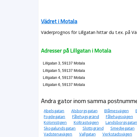
Vädret i Motala
Väderprognos för Lillgatan hittar du t.ex. på V
Adresser på Lillgatan i Motala
Lillgatan 3, 59137 Motala
Lillgatan 5, 59137 Motala
Lillgatan 4, 59137 Motala
Lillgatan 6, 59137 Motala
Andra gator inom samma postnumm
Abelsgatan
Alsborgsgatan
Blåmesvägen
Fogdegatan
Fålehagsgränd
Fålehagsvägen
Kolonistigen
Koltrastvägen
Landsborgsgata
Skogalundsgatan
Slottsgränd
Smedjegatan
Vadstenavägen
Vallgatan
Verkstadsvägen