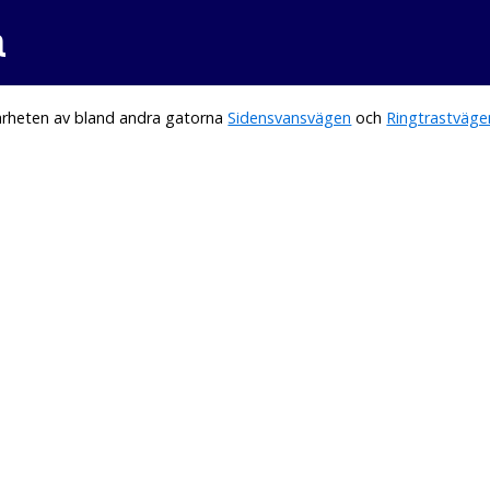
a
ärheten av bland andra gatorna
Sidensvansvägen
och
Ringtrastväge