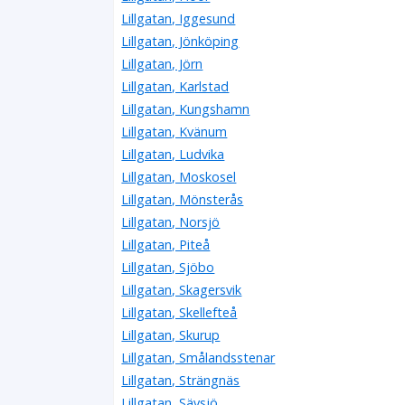
Lillgatan, Iggesund
Lillgatan, Jönköping
Lillgatan, Jörn
Lillgatan, Karlstad
Lillgatan, Kungshamn
Lillgatan, Kvänum
Lillgatan, Ludvika
Lillgatan, Moskosel
Lillgatan, Mönsterås
Lillgatan, Norsjö
Lillgatan, Piteå
Lillgatan, Sjöbo
Lillgatan, Skagersvik
Lillgatan, Skellefteå
Lillgatan, Skurup
Lillgatan, Smålandsstenar
Lillgatan, Strängnäs
Lillgatan, Sävsjö