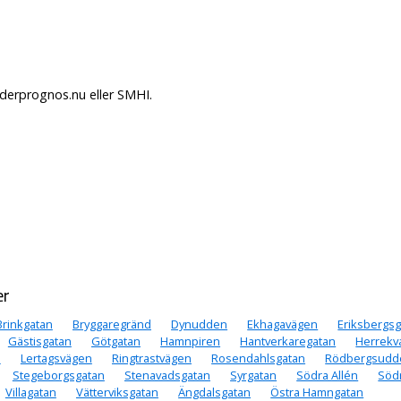
äderprognos.nu eller SMHI.
er
Brinkgatan
Bryggaregränd
Dynudden
Ekhagavägen
Eriksbergs
Gästisgatan
Götgatan
Hamnpiren
Hantverkaregatan
Herrekv
n
Lertagsvägen
Ringtrastvägen
Rosendahlsgatan
Rödbergsudd
Stegeborgsgatan
Stenavadsgatan
Syrgatan
Södra Allén
Söd
Villagatan
Vätterviksgatan
Ängdalsgatan
Östra Hamngatan