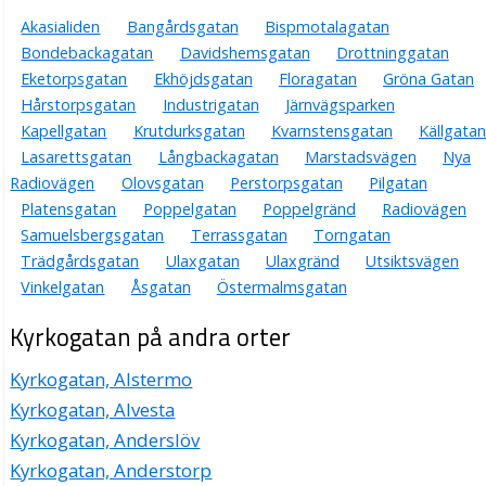
Akasialiden
Bangårdsgatan
Bispmotalagatan
Bondebackagatan
Davidshemsgatan
Drottninggatan
Eketorpsgatan
Ekhöjdsgatan
Floragatan
Gröna Gatan
Hårstorpsgatan
Industrigatan
Järnvägsparken
Kapellgatan
Krutdurksgatan
Kvarnstensgatan
Källgatan
Lasarettsgatan
Långbackagatan
Marstadsvägen
Nya
Radiovägen
Olovsgatan
Perstorpsgatan
Pilgatan
Platensgatan
Poppelgatan
Poppelgränd
Radiovägen
Samuelsbergsgatan
Terrassgatan
Torngatan
Trädgårdsgatan
Ulaxgatan
Ulaxgränd
Utsiktsvägen
Vinkelgatan
Åsgatan
Östermalmsgatan
Kyrkogatan på andra orter
Kyrkogatan, Alstermo
Kyrkogatan, Alvesta
Kyrkogatan, Anderslöv
Kyrkogatan, Anderstorp