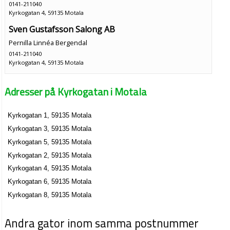
0141-211040
Kyrkogatan 4, 59135 Motala
Sven Gustafsson Salong AB
Pernilla Linnéa Bergendal
0141-211040
Kyrkogatan 4, 59135 Motala
Motala Socialdemokratiska Arbetarekommun
Adresser på Kyrkogatan i Motala
0141-211598
Kyrkogatan 6, 59135 Motala
Pizzeria Catania HB
Kyrkogatan 1, 59135 Motala
0141-58690
Kyrkogatan 3, 59135 Motala
Kyrkogatan 8, 59135 Motala
Kyrkogatan 5, 59135 Motala
Kyrkogatan 2, 59135 Motala
Kyrkogatan 4, 59135 Motala
Kyrkogatan 6, 59135 Motala
Kyrkogatan 8, 59135 Motala
Andra gator inom samma postnummer