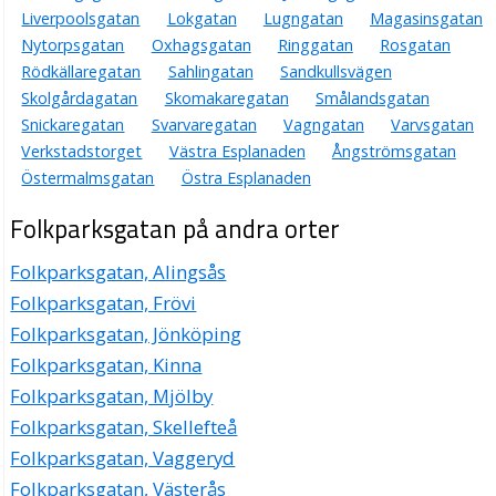
Liverpoolsgatan
Lokgatan
Lugngatan
Magasinsgatan
Nytorpsgatan
Oxhagsgatan
Ringgatan
Rosgatan
Rödkällaregatan
Sahlingatan
Sandkullsvägen
Skolgårdagatan
Skomakaregatan
Smålandsgatan
Snickaregatan
Svarvaregatan
Vagngatan
Varvsgatan
Verkstadstorget
Västra Esplanaden
Ångströmsgatan
Östermalmsgatan
Östra Esplanaden
Folkparksgatan på andra orter
Folkparksgatan, Alingsås
Folkparksgatan, Frövi
Folkparksgatan, Jönköping
Folkparksgatan, Kinna
Folkparksgatan, Mjölby
Folkparksgatan, Skellefteå
Folkparksgatan, Vaggeryd
Folkparksgatan, Västerås