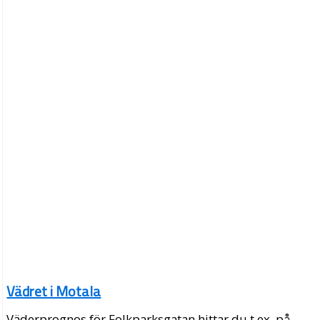
Vädret i Motala
Väderprognos för Folkparksgatan hittar du t.ex. på