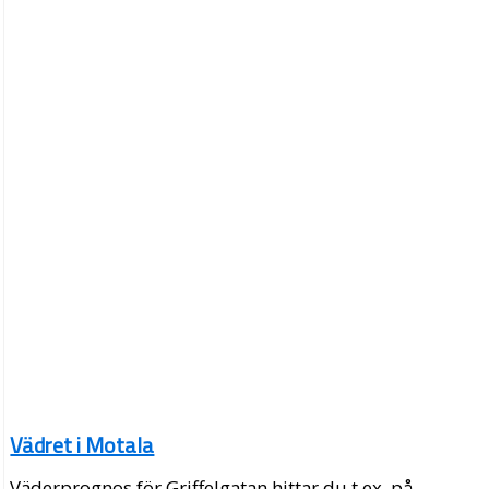
Vädret i Motala
Väderprognos för Griffelgatan hittar du t.ex. på