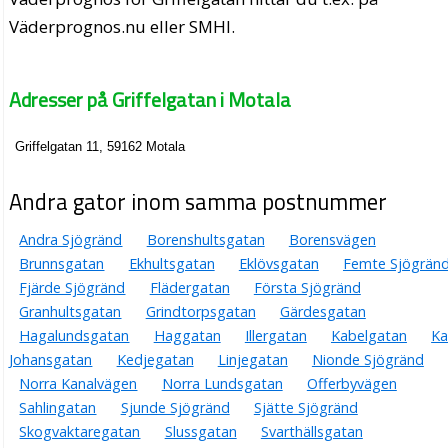
Väderprognos.nu eller SMHI.
Adresser på Griffelgatan i Motala
Griffelgatan 11, 59162 Motala
Andra gator inom samma postnummer
Andra Sjögränd
Borenshultsgatan
Borensvägen
Brunnsgatan
Ekhultsgatan
Eklövsgatan
Femte Sjögrän
Fjärde Sjögränd
Flädergatan
Första Sjögränd
Granhultsgatan
Grindtorpsgatan
Gärdesgatan
Hagalundsgatan
Haggatan
Illergatan
Kabelgatan
Ka
Johansgatan
Kedjegatan
Linjegatan
Nionde Sjögränd
Norra Kanalvägen
Norra Lundsgatan
Offerbyvägen
Sahlingatan
Sjunde Sjögränd
Sjätte Sjögränd
Skogvaktaregatan
Slussgatan
Svarthällsgatan