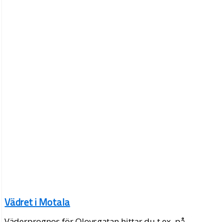
Vädret i Motala
Väderprognos för Olovsgatan hittar du t.ex. på