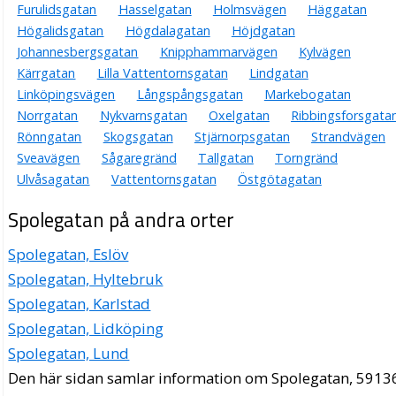
Furulidsgatan
Hasselgatan
Holmsvägen
Häggatan
Högalidsgatan
Högdalagatan
Höjdgatan
Johannesbergsgatan
Knipphammarvägen
Kylvägen
Kärrgatan
Lilla Vattentornsgatan
Lindgatan
Linköpingsvägen
Långspångsgatan
Markebogatan
Norrgatan
Nykvarnsgatan
Oxelgatan
Ribbingsforsgata
Rönngatan
Skogsgatan
Stjärnorpsgatan
Strandvägen
Sveavägen
Sågaregränd
Tallgatan
Torngränd
Ulvåsagatan
Vattentornsgatan
Östgötagatan
Spolegatan på andra orter
Spolegatan, Eslöv
Spolegatan, Hyltebruk
Spolegatan, Karlstad
Spolegatan, Lidköping
Spolegatan, Lund
Den här sidan samlar information om Spolegatan, 5913