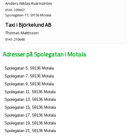
Anders Niklas Kvarnström
0141-109007
Spolegatan 17, 59136 Motala
Taxi i Björkelund AB
Thomas Mattisson
0141-210648
Spolegatan 20, 59136 Motala
Adresser på Spolegatan i Motala
EJH Consulting
Erik Jörgen Huvell
Spolegatan 5, 59136 Motala
0141-212339
Spolegatan 26, 59136 Motala
Spolegatan 7, 59136 Motala
Spolegatan 9, 59136 Motala
Spolegatan 11, 59136 Motala
Spolegatan 13, 59136 Motala
Spolegatan 15, 59136 Motala
Spolegatan 17, 59136 Motala
Spolegatan 19, 59136 Motala
Spolegatan 21, 59136 Motala