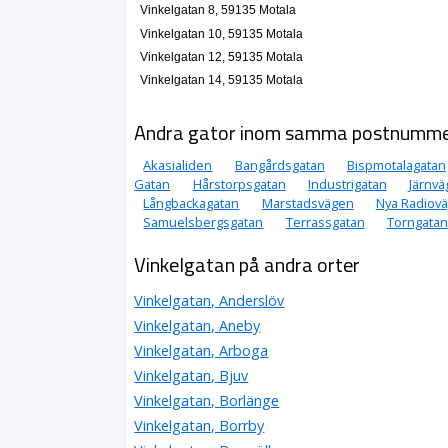
Vinkelgatan 8, 59135 Motala
Vinkelgatan 10, 59135 Motala
Vinkelgatan 12, 59135 Motala
Vinkelgatan 14, 59135 Motala
Andra gator inom samma postnumm
Akasialiden
Bangårdsgatan
Bispmotalagatan
Gatan
Hårstorpsgatan
Industrigatan
Järnv
Långbackagatan
Marstadsvägen
Nya Radiov
Samuelsbergsgatan
Terrassgatan
Torngatan
Vinkelgatan på andra orter
Vinkelgatan, Anderslöv
Vinkelgatan, Aneby
Vinkelgatan, Arboga
Vinkelgatan, Bjuv
Vinkelgatan, Borlänge
Vinkelgatan, Borrby