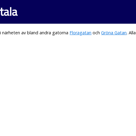
tala
i närheten av bland andra gatorna
Floragatan
och
Gröna Gatan
. Al