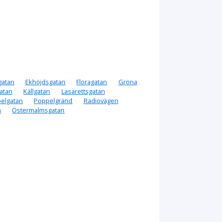
gatan
Ekhöjdsgatan
Floragatan
Gröna
atan
Källgatan
Lasarettsgatan
elgatan
Poppelgränd
Radiovägen
n
Östermalmsgatan