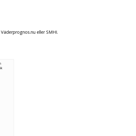
å Väderprognos.nu eller SMHI.
n
ök