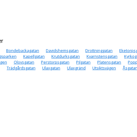
er
Bondebackagatan
Davidshemsgatan
Drottninggatan
Eketorps
ägsparken
Kapellgatan
Krutdurksgatan
Kvarnstensgatan
Kyrkog
ägen
Olovsgatan
Perstorpsgatan
Pilgatan
Platensgatan
Popp
Trädgårdsgatan
Ulaxgatan
Ulaxgränd
Utsiktsvägen
Åsgata