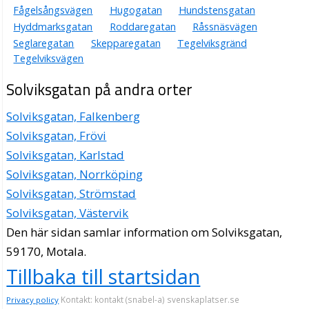
Fågelsångsvägen
Hugogatan
Hundstensgatan
Hyddmarksgatan
Roddaregatan
Råssnäsvägen
Seglaregatan
Skepparegatan
Tegelviksgränd
Tegelviksvägen
Solviksgatan på andra orter
Solviksgatan, Falkenberg
Solviksgatan, Frövi
Solviksgatan, Karlstad
Solviksgatan, Norrköping
Solviksgatan, Strömstad
Solviksgatan, Västervik
Den här sidan samlar information om Solviksgatan,
59170, Motala.
Tillbaka till startsidan
Kontakt: kontakt (snabel-a) svenskaplatser.se
Privacy policy