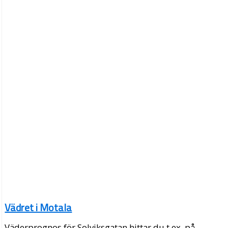
Vädret i Motala
Väderprognos för Solviksgatan hittar du t.ex. på