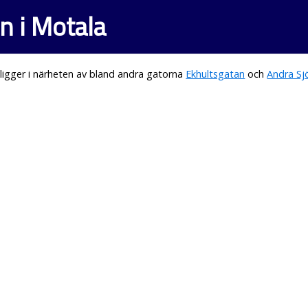
n i Motala
igger i närheten av bland andra gatorna
Ekhultsgatan
och
Andra Sj