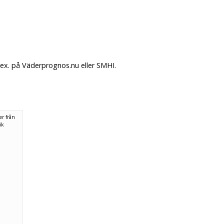
.ex. på Väderprognos.nu eller SMHI.
er från
ök