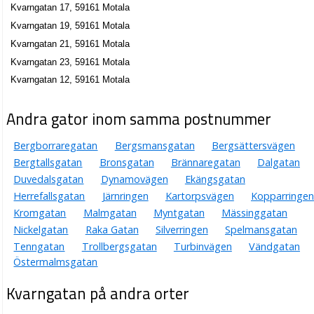
Kvarngatan 17, 59161 Motala
Kvarngatan 19, 59161 Motala
Kvarngatan 21, 59161 Motala
Kvarngatan 23, 59161 Motala
Kvarngatan 12, 59161 Motala
Andra gator inom samma postnummer
Bergborraregatan
Bergsmansgatan
Bergsättersvägen
Bergtallsgatan
Bronsgatan
Brännaregatan
Dalgatan
Duvedalsgatan
Dynamovägen
Ekängsgatan
Herrefallsgatan
Järnringen
Kartorpsvägen
Kopparringen
Kromgatan
Malmgatan
Myntgatan
Mässinggatan
Nickelgatan
Raka Gatan
Silverringen
Spelmansgatan
Tenngatan
Trollbergsgatan
Turbinvägen
Vändgatan
Östermalmsgatan
Kvarngatan på andra orter