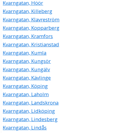
Kvarngatan, Höör
Kvarngatan, Killeberg
Kvarngatan, Klavreström
Kvarngatan, Kopparberg
Kvarngatan, Kramfors
Kvarngatan, Kristianstad
Kvarngatan, Kumla
Kvarngatan, Kungsör
Kvarngatan, Kungälv
Kvarngatan, Kävlinge
Kvarngatan, Köping
Kvarngatan, Laholm
Kvarngatan, Landskrona
Kvarngatan, Lidköping
Kvarngatan, Lindesberg
Kvarngatan, Lindås