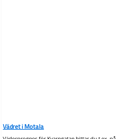
Vädret i Motala
Väderprognos för Kvarngatan hittar du t.ex. på