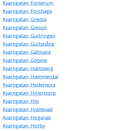
Kvarngatan, Forserum
Kvarngatan, Forshaga
Kvarngatan, Gnesta
Kvarngatan, Gnosjö
Kvarngatan, Gullringen
Kvarngatan, Gullspång
Kvarngatan, Gällivare
Kvarngatan, Götene
Kvarngatan, Hallsberg
Kvarngatan, Hammerdal
Kvarngatan, Hedemora
Kvarngatan, Hillerstorp
Kvarngatan, Hjo
Kvarngatan, Hjältevad
Kvarngatan, Höganäs
Kvarngatan, Hörby