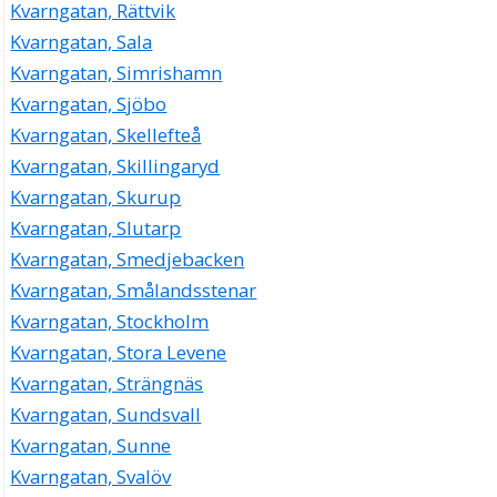
Kvarngatan, Rättvik
Kvarngatan, Sala
Kvarngatan, Simrishamn
Kvarngatan, Sjöbo
Kvarngatan, Skellefteå
Kvarngatan, Skillingaryd
Kvarngatan, Skurup
Kvarngatan, Slutarp
Kvarngatan, Smedjebacken
Kvarngatan, Smålandsstenar
Kvarngatan, Stockholm
Kvarngatan, Stora Levene
Kvarngatan, Strängnäs
Kvarngatan, Sundsvall
Kvarngatan, Sunne
Kvarngatan, Svalöv