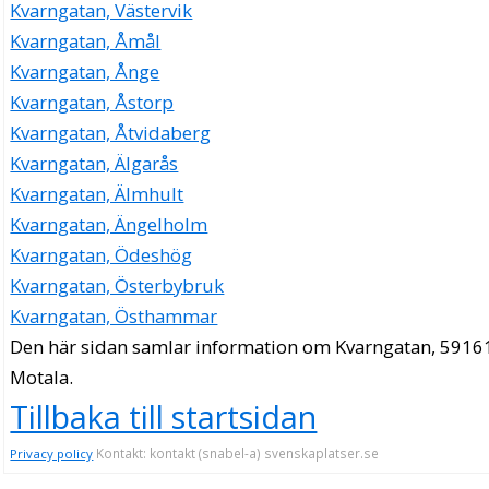
Kvarngatan, Västervik
Kvarngatan, Åmål
Kvarngatan, Ånge
Kvarngatan, Åstorp
Kvarngatan, Åtvidaberg
Kvarngatan, Älgarås
Kvarngatan, Älmhult
Kvarngatan, Ängelholm
Kvarngatan, Ödeshög
Kvarngatan, Österbybruk
Kvarngatan, Östhammar
Den här sidan samlar information om Kvarngatan, 5916
Motala.
Tillbaka till startsidan
Kontakt: kontakt (snabel-a) svenskaplatser.se
Privacy policy