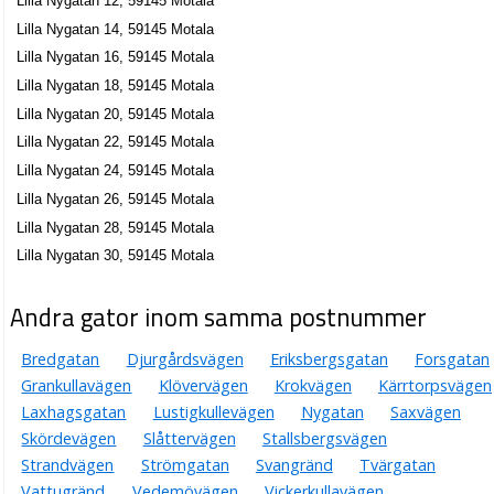
Lilla Nygatan 12, 59145 Motala
Lilla Nygatan 14, 59145 Motala
Lilla Nygatan 16, 59145 Motala
Lilla Nygatan 18, 59145 Motala
Lilla Nygatan 20, 59145 Motala
Lilla Nygatan 22, 59145 Motala
Lilla Nygatan 24, 59145 Motala
Lilla Nygatan 26, 59145 Motala
Lilla Nygatan 28, 59145 Motala
Lilla Nygatan 30, 59145 Motala
Andra gator inom samma postnummer
Bredgatan
Djurgårdsvägen
Eriksbergsgatan
Forsgatan
Grankullavägen
Klövervägen
Krokvägen
Kärrtorpsvägen
Laxhagsgatan
Lustigkullevägen
Nygatan
Saxvägen
Skördevägen
Slåttervägen
Stallsbergsvägen
Strandvägen
Strömgatan
Svangränd
Tvärgatan
Vattugränd
Vedemövägen
Vickerkullavägen