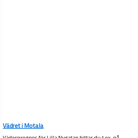
Vädret i Motala
Väderprognos för Lilla Nygatan hittar du t.ex. på