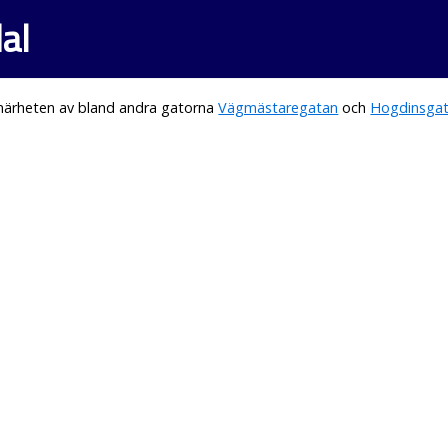
al
 närheten av bland andra gatorna
Vägmästaregatan
och
Hogdinsga