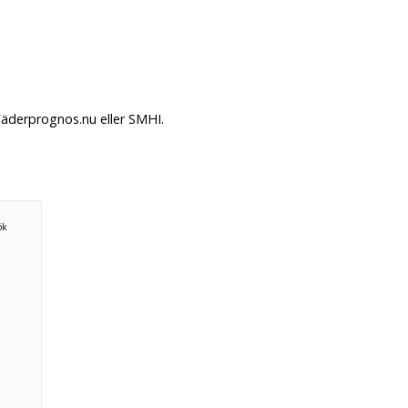
Väderprognos.nu eller SMHI.
ök