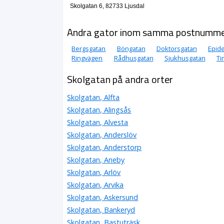
Skolgatan 6, 82733 Ljusdal
Andra gator inom samma postnumm
Bergsgatan
Böngatan
Doktorsgatan
Epid
Ringvägen
Rådhusgatan
Sjukhusgatan
Ti
Skolgatan på andra orter
Skolgatan, Alfta
Skolgatan, Alingsås
Skolgatan, Alvesta
Skolgatan, Anderslöv
Skolgatan, Anderstorp
Skolgatan, Aneby
Skolgatan, Arlöv
Skolgatan, Arvika
Skolgatan, Askersund
Skolgatan, Bankeryd
Skolgatan, Bastuträsk