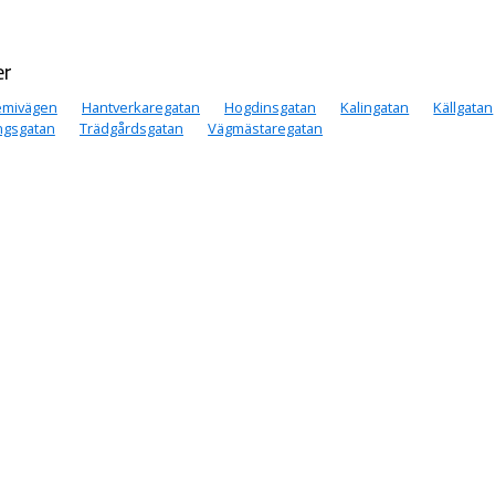
er
emivägen
Hantverkaregatan
Hogdinsgatan
Kalingatan
Källgatan
ngsgatan
Trädgårdsgatan
Vägmästaregatan