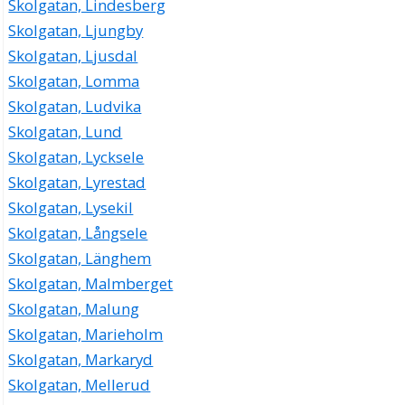
Skolgatan, Lindesberg
Skolgatan, Ljungby
Skolgatan, Ljusdal
Skolgatan, Lomma
Skolgatan, Ludvika
Skolgatan, Lund
Skolgatan, Lycksele
Skolgatan, Lyrestad
Skolgatan, Lysekil
Skolgatan, Långsele
Skolgatan, Länghem
Skolgatan, Malmberget
Skolgatan, Malung
Skolgatan, Marieholm
Skolgatan, Markaryd
Skolgatan, Mellerud