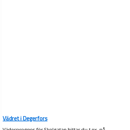
Vädret i Degerfors
Väderprognos för Skolgatan hittar du t.ex. på