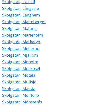
Skolgatan, Lysekil
Skolgatan, Långsele
Skolgatan, Länghem
Skolgatan, Malmberget
Skolgatan, Malung
Skolgatan, Marieholm
Skolgatan, Markaryd
Skolgatan, Mellerud
Skolgatan, Mjällom
Skolgatan, Moholm
Skolgatan, Moskosel
Skolgatan, Motala
Skolgatan, Mullsjö
Skolgatan, Märsta
Skolgatan, Mölltorp
Skolgatan, Mönsterås