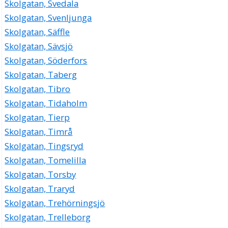
Skolgatan, Svedala
Skolgatan, Svenljunga
Skolgatan, Säffle
Skolgatan, Sävsjö
Skolgatan, Söderfors
Skolgatan, Taberg
Skolgatan, Tibro
Skolgatan, Tidaholm
Skolgatan, Tierp
Skolgatan, Timrå
Skolgatan, Tingsryd
Skolgatan, Tomelilla
Skolgatan, Torsby
Skolgatan, Traryd
Skolgatan, Trehörningsjö
Skolgatan, Trelleborg