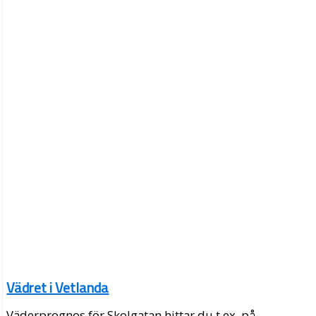
Vädret i Vetlanda
Väderprognos för Skolgatan hittar du t.ex. på