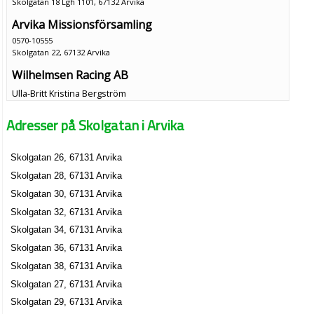
Skolgatan 18 Lgh 1101, 67132 Arvika
Arvika Missionsförsamling
0570-10555
Skolgatan 22, 67132 Arvika
Wilhelmsen Racing AB
Ulla-Britt Kristina Bergström
0570-38050
Adresser på Skolgatan i Arvika
Skolgatan 25, 67132 Arvika
CASPAR AB
Skolgatan 26, 67131 Arvika
Maria Eva-Lott Karlsson
Skolgatan 28, 67131 Arvika
0570-38050
Skolgatan 25 Frimansgården, 67132 Arvika
Skolgatan 30, 67131 Arvika
Dimle Golf & Country Club AB
Skolgatan 32, 67131 Arvika
Georg Frans Olof Möller
Skolgatan 34, 67131 Arvika
Skolgatan 25 Frimans Gården, 67132 Arvika
Skolgatan 36, 67131 Arvika
Skolgatan 38, 67131 Arvika
Dömle Herrgård AB
Skolgatan 27, 67131 Arvika
Georg Frans Olof Möller
Skolgatan 29, 67131 Arvika
0552-41755