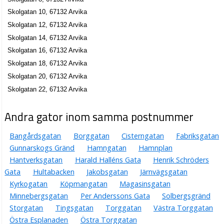
0570-10595
Skolgatan 10, 67132 Arvika
Skolgatan 31, 67131 Arvika
Skolgatan 12, 67132 Arvika
Advokatfirman Thomas Hall AB
Skolgatan 14, 67132 Arvika
Sune Thomas Hall
Skolgatan 16, 67132 Arvika
0570-19091
Skolgatan 33 A Bv, 67131 Arvika
Skolgatan 18, 67132 Arvika
Gunilla Vivianne Hall
Skolgatan 20, 67132 Arvika
Skolgatan 33 B Lgh 1102, 67131 Arvika
Skolgatan 22, 67132 Arvika
Olsson Thai Trading HB
Andra gator inom samma postnummer
Hans Åke Olsson
Bangårdsgatan
Borggatan
Cisterngatan
Fabriksgatan
Skolgatan 33a, 67131 Arvika
Gunnarskogs Gränd
Hamngatan
Hamnplan
Hantverksgatan
Harald Halléns Gata
Henrik Schröders
BRF Renen
Gata
Hultabacken
Jakobsgatan
Järnvägsgatan
Enes Tucek
Kyrkogatan
Köpmangatan
Magasinsgatan
Skolgatan 6 B, 67132 Arvika
Minnebergsgatan
Per Anderssons Gata
Solbergsgränd
Storgatan
Tingsgatan
Torggatan
Västra Torggatan
BRF Katten
Östra Esplanaden
Östra Torggatan
Gunhild Justina Elisabet Malmgren