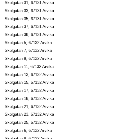
Skolgatan 31, 67131 Arvika
Skolgatan 25 Frimansgården, 67132 Arvika
Skolgatan 33, 67131 Arvika
Dömle Herrgård Invest AB
Skolgatan 35, 67131 Arvika
Georg Frans Olof Möller
Skolgatan 37, 67131 Arvika
054-155150
Skolgatan 25 Frimansgården, 67132 Arvika
Skolgatan 39, 67131 Arvika
Skolgatan 5, 67132 Arvika
Ekonomikonsult i Arvika AB
Skolgatan 7, 67132 Arvika
Maria Eva-Lott Karlsson
Skolgatan 9, 67132 Arvika
0570-38050
Skolgatan 25 Frimansgården, 67131 Arvika
Skolgatan 11, 67132 Arvika
Östra Sundsbo Invest AB
Skolgatan 13, 67132 Arvika
Georg Frans Olof Möller
Skolgatan 15, 67132 Arvika
0570-38140
Skolgatan 17, 67132 Arvika
Skolgatan 25 Frimansgården, 67132 Arvika
Skolgatan 19, 67132 Arvika
Atelje Herman, Hans Hermansson
Skolgatan 21, 67132 Arvika
Hans Lennart Hermansson
Skolgatan 23, 67132 Arvika
0570-12265
Skolgatan 25, 67132 Arvika
Skolgatan 27, 67131 Arvika
Skolgatan 6, 67132 Arvika
KB Idrottsmedicinska Mottagningen
Skolgatan 8, 67132 Arvika