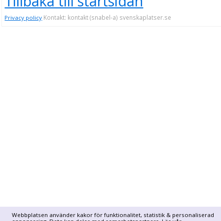
Tillbaka till startsidan
Kontakt: kontakt (snabel-a) svenskaplatser.se
Privacy policy
Webbplatsen använder kakor för funktionalitet, statistik & personaliserad