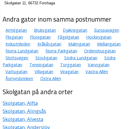
Skolgatan 11, 66732 Forshaga
Andra gator inom samma postnummer
Armégatan
Bruksgatan
Djäknegatan
Europavägen
Flisgatan
Floragatan
Fågelgatan
Hockeygatan
Industrileden
Kråkåsgatan
Malmgatan
Mellangatan
Norra Lundgatan
Norra Parkgatan
Ordenshusgatan
Slottsvägen
Stockgatan
Södra Lundgatan
Södra
Parkgatan
Tennisgatan
Torggatan
Varvsgatan
Vattugatan
Villagatan
Viragatan
Västra Allén
Åsmyrsbrinken
Östra Allén
Skolgatan på andra orter
Skolgatan, Alfta
Skolgatan, Alingsås
Skolgatan, Alvesta
Skolgatan, Anderslöv