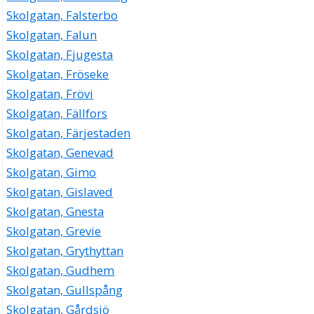
Skolgatan, Falsterbo
Skolgatan, Falun
Skolgatan, Fjugesta
Skolgatan, Fröseke
Skolgatan, Frövi
Skolgatan, Fällfors
Skolgatan, Färjestaden
Skolgatan, Genevad
Skolgatan, Gimo
Skolgatan, Gislaved
Skolgatan, Gnesta
Skolgatan, Grevie
Skolgatan, Grythyttan
Skolgatan, Gudhem
Skolgatan, Gullspång
Skolgatan, Gårdsjö