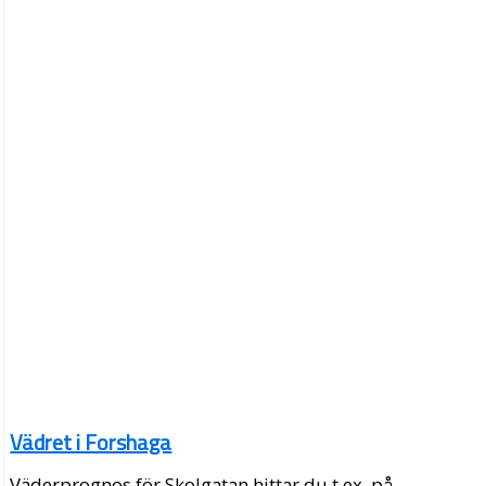
Vädret i Forshaga
Väderprognos för Skolgatan hittar du t.ex. på