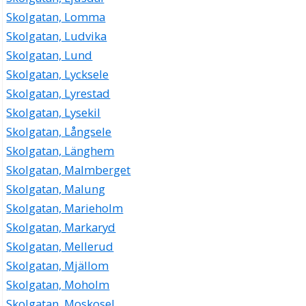
Skolgatan, Lomma
Skolgatan, Ludvika
Skolgatan, Lund
Skolgatan, Lycksele
Skolgatan, Lyrestad
Skolgatan, Lysekil
Skolgatan, Långsele
Skolgatan, Länghem
Skolgatan, Malmberget
Skolgatan, Malung
Skolgatan, Marieholm
Skolgatan, Markaryd
Skolgatan, Mellerud
Skolgatan, Mjällom
Skolgatan, Moholm
Skolgatan, Moskosel