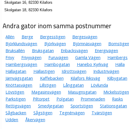
Per Stefan Linell
Skolgatan 16, 82330 Kilafors
0278-650405
Skolgatan 18, 82330 Kilafors
Skolgatan 4, 82330 Kilafors
WATEK AB
Andra gator inom samma postnummer
Per Claes Anton Vikman
0278-651132
Allén
Berge
Bergesstigen
Bergesvägen
Skolgatan 4, 82330 Kilafors
Björklundsvägen
Björkvägen
Björnnäsvägen
Bornstige
Kroppsvårdsgården Kilafors HB
Bruksallén
Bruksgatan
Enbacksvägen
Energivägen
0278-650431
Frivy
Frivyvägen
Furuvägen
Gamla Vägen
Hambergs
Skolgatan 8, 82330 Kilafors
Hambergsvägen
Hambogatan
Hanebo Kyrkväg
Hälla
P L Seniorkonsult KB
Hällagatan
Hällastigen
Idrottsvägen
Industrivägen
070-5343277
Järnvägsgatan
Kaffebacken
Kilafors Riksväg
Kilbygatan
Skolgatan 8, 82330 Kilafors
Knöttasvägen
Lillstigen
Långgatan
Lövlunda
Lövstigen
Magasinsvägen
Masugnsgatan
Mickelsstigen
Parkstigen
Piltorpet
Polgatan
Promenaden
Rasks
Rettigsvägen
Smedjegatan
Sportstigen
Stationsgatan
Sågbacken
Sågstigen
Tegnérvägen
Tvärstigen
Udden
Åkervägen