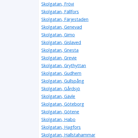
Skolgatan, Frövi
Skolgatan, Fällfors
Skolgatan, Färjestaden
Skolgatan, Genevad
Skolgatan, Gimo
Skolgatan, Gislaved
Skolgatan, Gnesta
Skolgatan, Grevie
Skolgatan, Grythyttan
Skolgatan, Gudhem
Skolgatan, Gullspång
Skolgatan, Gårdsjö
Skolgatan, Gävle
Skolgatan, Göteborg
Skolgatan, Götene
Skolgatan, Habo
Skolgatan, Hagfors
Skolgatan, Hallstahammar