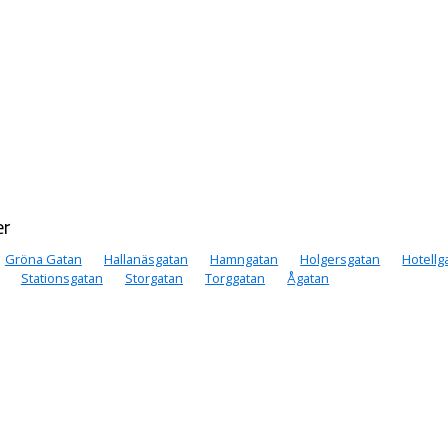
er
Gröna Gatan
Hallanäsgatan
Hamngatan
Holgersgatan
Hotellg
Stationsgatan
Storgatan
Torggatan
Ågatan