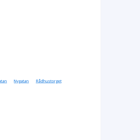
atan
Nygatan
Rådhustorget