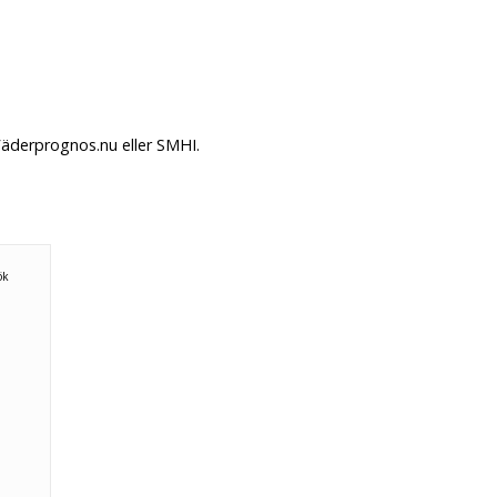
Väderprognos.nu eller SMHI.
ök