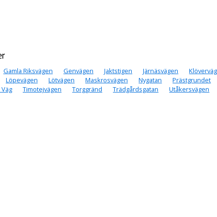
er
Gamla Riksvägen
Genvägen
Jaktstigen
Järnäsvägen
Klövervä
Löpevägen
Lötvägen
Maskrosvägen
Nygatan
Prästgrundet
 Väg
Timotejvägen
Torggränd
Trädgårdsgatan
Utåkersvägen