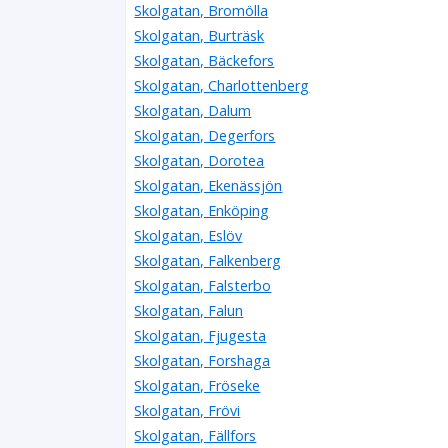
Skolgatan, Bromölla
Skolgatan, Burträsk
Skolgatan, Bäckefors
Skolgatan, Charlottenberg
Skolgatan, Dalum
Skolgatan, Degerfors
Skolgatan, Dorotea
Skolgatan, Ekenässjön
Skolgatan, Enköping
Skolgatan, Eslöv
Skolgatan, Falkenberg
Skolgatan, Falsterbo
Skolgatan, Falun
Skolgatan, Fjugesta
Skolgatan, Forshaga
Skolgatan, Fröseke
Skolgatan, Frövi
Skolgatan, Fällfors