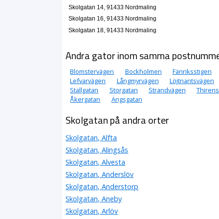
Skolgatan 14, 91433 Nordmaling
Skolgatan 16, 91433 Nordmaling
Skolgatan 18, 91433 Nordmaling
Andra gator inom samma postnumm
Blomstervägen
Bockholmen
Fänriksstigen
Lefvarvägen
Långmyrvägen
Löjtnantsvägen
Stallgatan
Storgatan
Strandvägen
Thirens
Åkergatan
Ängsgatan
Skolgatan på andra orter
Skolgatan, Alfta
Skolgatan, Alingsås
Skolgatan, Alvesta
Skolgatan, Anderslöv
Skolgatan, Anderstorp
Skolgatan, Aneby
Skolgatan, Arlöv