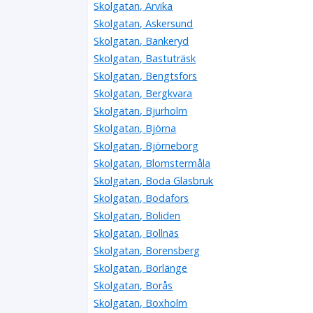
Skolgatan, Arvika
Skolgatan, Askersund
Skolgatan, Bankeryd
Skolgatan, Bastuträsk
Skolgatan, Bengtsfors
Skolgatan, Bergkvara
Skolgatan, Bjurholm
Skolgatan, Björna
Skolgatan, Björneborg
Skolgatan, Blomstermåla
Skolgatan, Boda Glasbruk
Skolgatan, Bodafors
Skolgatan, Boliden
Skolgatan, Bollnäs
Skolgatan, Borensberg
Skolgatan, Borlänge
Skolgatan, Borås
Skolgatan, Boxholm