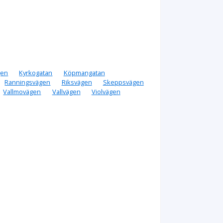
gen
Kyrkogatan
Köpmangatan
Ranningsvägen
Riksvägen
Skeppsvägen
Vallmovägen
Vallvägen
Violvägen