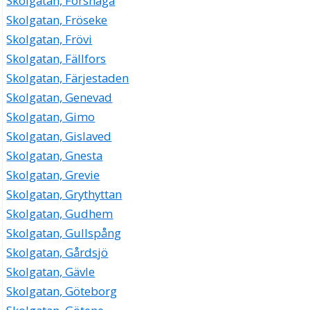
Skolgatan, Forshaga
Skolgatan, Fröseke
Skolgatan, Frövi
Skolgatan, Fällfors
Skolgatan, Färjestaden
Skolgatan, Genevad
Skolgatan, Gimo
Skolgatan, Gislaved
Skolgatan, Gnesta
Skolgatan, Grevie
Skolgatan, Grythyttan
Skolgatan, Gudhem
Skolgatan, Gullspång
Skolgatan, Gårdsjö
Skolgatan, Gävle
Skolgatan, Göteborg