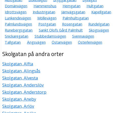
Domänvägen
Hammenshus
Hemgatan
Hultgatan
Idrottsvägen
Industrigatan
Järnvägsgatan
Kapellgatan
Lunkendevägen
Möllevägen
Palmhultsgatan
Palmlundsvägen
Postgatan
Rosengatan
Rundelgatan
Runebergsgatan
Sankt Olofs Gård Palmhult
Skogsvägen
Snickaregatan
Stubbedamsvägen
Svennavägen
Tallgatan
Ängsvägen
Östanvägen
Österlenvägen
Skolgatan på andra orter
Skolgatan, Alfta
Skolgatan, Alingsås
Skolgatan, Alvesta
Skolgatan, Anderslöv
Skolgatan, Anderstorp
Skolgatan, Aneby
Skolgatan, Arlöv