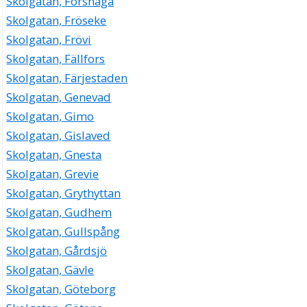
Skolgatan, Forshaga
Skolgatan, Fröseke
Skolgatan, Frövi
Skolgatan, Fällfors
Skolgatan, Färjestaden
Skolgatan, Genevad
Skolgatan, Gimo
Skolgatan, Gislaved
Skolgatan, Gnesta
Skolgatan, Grevie
Skolgatan, Grythyttan
Skolgatan, Gudhem
Skolgatan, Gullspång
Skolgatan, Gårdsjö
Skolgatan, Gävle
Skolgatan, Göteborg