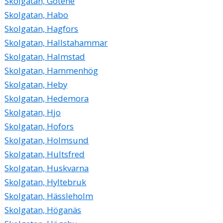
Skolgatan, Götene
Skolgatan, Habo
Skolgatan, Hagfors
Skolgatan, Hallstahammar
Skolgatan, Halmstad
Skolgatan, Hammenhög
Skolgatan, Heby
Skolgatan, Hedemora
Skolgatan, Hjo
Skolgatan, Hofors
Skolgatan, Holmsund
Skolgatan, Hultsfred
Skolgatan, Huskvarna
Skolgatan, Hyltebruk
Skolgatan, Hässleholm
Skolgatan, Höganäs