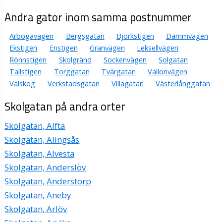
Andra gator inom samma postnummer
Arbogavägen
Bergsgatan
Björkstigen
Dammvägen
Ekstigen
Enstigen
Granvägen
Leksellvägen
Rönnstigen
Skolgränd
Sockenvägen
Solgatan
Tallstigen
Torggatan
Tvärgatan
Vallonvägen
Valskog
Verkstadsgatan
Villagatan
Västerlånggatan
Skolgatan på andra orter
Skolgatan, Alfta
Skolgatan, Alingsås
Skolgatan, Alvesta
Skolgatan, Anderslöv
Skolgatan, Anderstorp
Skolgatan, Aneby
Skolgatan, Arlöv