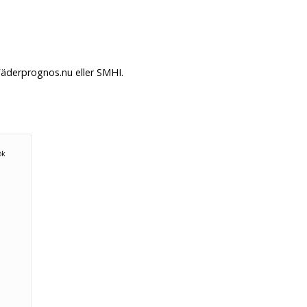
Väderprognos.nu eller SMHI.
ök