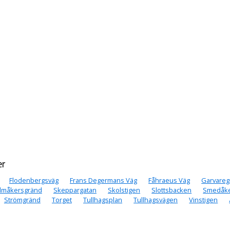
er
Flodenbergsväg
Frans Degermans Väg
Fåhraeus Väg
Garvareg
lmåkersgränd
Skeppargatan
Skolstigen
Slottsbacken
Smedåke
Strömgränd
Torget
Tullhagsplan
Tullhagsvägen
Vinstigen