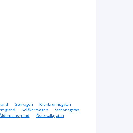
ränd
Genvägen
Kronbrunnsgatan
rsgränd
Solåkersvägen
Stationsgatan
Åldermansgränd
Östervallagatan