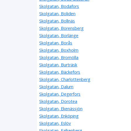
Skolgatan, Bodafors
Skolgatan, Boliden
Skolgatan, Bollnäs
Skolgatan, Borensberg
Skolgatan, Borlänge
Skolgatan, Borås
Skolgatan, Boxholm
Skolgatan, Bromölla
Skolgatan, Burträsk
Skolgatan, Bäckefors
Skolgatan, Charlottenberg
Skolgatan, Dalum
Skolgatan, Degerfors
Skolgatan, Dorotea
Skolgatan, Ekenässjön
Skolgatan, Enköping
Skolgatan, Eslöv
Skolgatan, Falkenberg