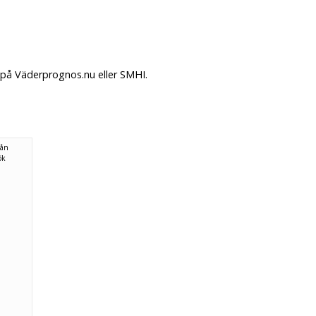
 på Väderprognos.nu eller SMHI.
rån
ök