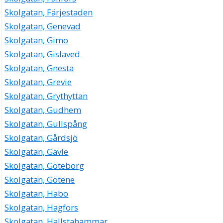
Skolgatan, Färjestaden
Skolgatan, Genevad
Skolgatan, Gimo
Skolgatan, Gislaved
Skolgatan, Gnesta
Skolgatan, Grevie
Skolgatan, Grythyttan
Skolgatan, Gudhem
Skolgatan, Gullspång
Skolgatan, Gårdsjö
Skolgatan, Gävle
Skolgatan, Göteborg
Skolgatan, Götene
Skolgatan, Habo
Skolgatan, Hagfors
Skolgatan, Hallstahammar