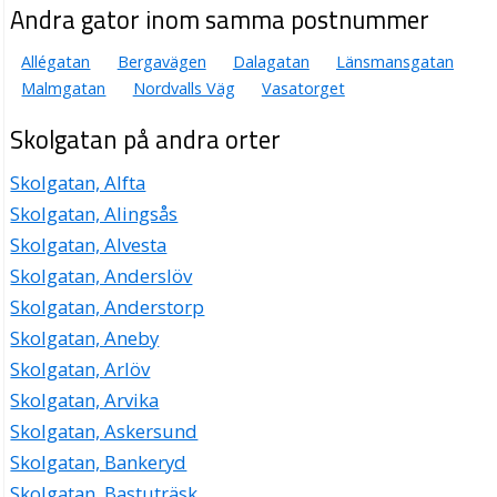
Andra gator inom samma postnummer
Allégatan
Bergavägen
Dalagatan
Länsmansgatan
Malmgatan
Nordvalls Väg
Vasatorget
Skolgatan på andra orter
Skolgatan, Alfta
Skolgatan, Alingsås
Skolgatan, Alvesta
Skolgatan, Anderslöv
Skolgatan, Anderstorp
Skolgatan, Aneby
Skolgatan, Arlöv
Skolgatan, Arvika
Skolgatan, Askersund
Skolgatan, Bankeryd
Skolgatan, Bastuträsk