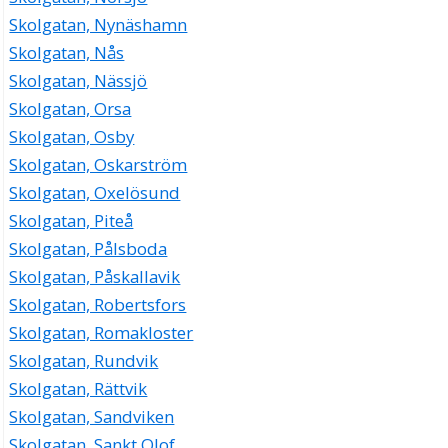
Skolgatan, Nynäshamn
Skolgatan, Nås
Skolgatan, Nässjö
Skolgatan, Orsa
Skolgatan, Osby
Skolgatan, Oskarström
Skolgatan, Oxelösund
Skolgatan, Piteå
Skolgatan, Pålsboda
Skolgatan, Påskallavik
Skolgatan, Robertsfors
Skolgatan, Romakloster
Skolgatan, Rundvik
Skolgatan, Rättvik
Skolgatan, Sandviken
Skolgatan, Sankt Olof