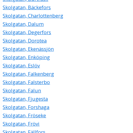
Skolgatan, Bäckefors
Skolgatan, Charlottenberg
Skolgatan, Dalum
Skolgatan, Degerfors
Skolgatan, Dorotea
Skolgatan, Ekenässjön
Skolgatan, Enköping
Skolgatan, Eslöv
Skolgatan, Falkenberg
Skolgatan, Falsterbo
Skolgatan, Falun
Skolgatan, Fjugesta
Skolgatan, Forshaga
Skolgatan, Fröseke
Skolgatan, Frövi
Skolgatan, Fällfors