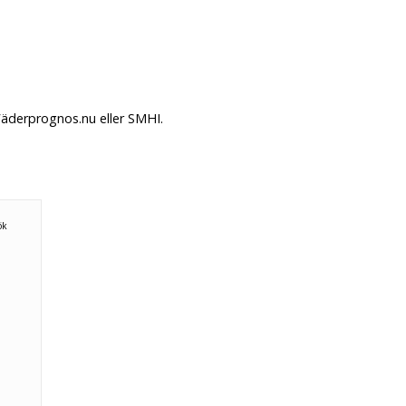
Väderprognos.nu eller SMHI.
ök