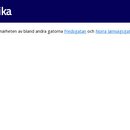
ika
 närheten av bland andra gatorna
Fredsgatan
och
Norra Järnvägsga