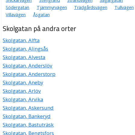
Snickarvägen
Stengränd
Strandvägen
Sågargatan
Södergatan
Tjärnmyrvägen
Trädgårdsvägen
Tullvägen
Villavägen
Åsgatan
Skolgatan på andra orter
Skolgatan, Alfta
Skolgatan, Alingsås
Skolgatan, Alvesta
Skolgatan, Anderslöv
Skolgatan, Anderstorp
Skolgatan, Aneby
Skolgatan, Arlöv
Skolgatan, Arvika
Skolgatan, Askersund
Skolgatan, Bankeryd
Skolgatan, Bastuträsk
Skolgatan, Bengtsfors