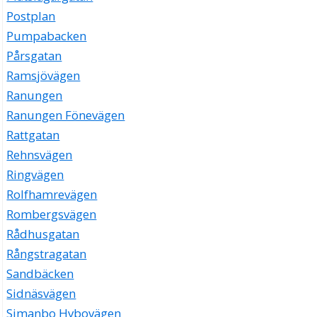
Postplan
Pumpabacken
Pårsgatan
Ramsjövägen
Ranungen
Ranungen Fönevägen
Rattgatan
Rehnsvägen
Ringvägen
Rolfhamrevägen
Rombergsvägen
Rådhusgatan
Rångstragatan
Sandbäcken
Sidnäsvägen
Simanbo Hybovägen