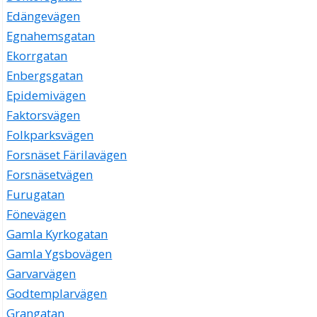
Edängevägen
Egnahemsgatan
Ekorrgatan
Enbergsgatan
Epidemivägen
Faktorsvägen
Folkparksvägen
Forsnäset Färilavägen
Forsnäsetvägen
Furugatan
Fönevägen
Gamla Kyrkogatan
Gamla Ygsbovägen
Garvarvägen
Godtemplarvägen
Grangatan