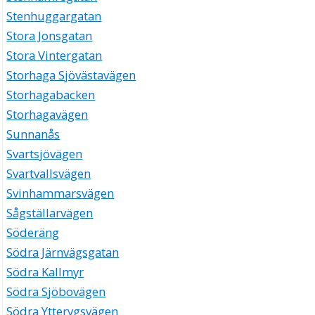
Stenhuggargatan
Stora Jonsgatan
Stora Vintergatan
Storhaga Sjövästavägen
Storhagabacken
Storhagavägen
Sunnanås
Svartsjövägen
Svartvallsvägen
Svinhammarsvägen
Sågställarvägen
Söderäng
Södra Järnvägsgatan
Södra Kallmyr
Södra Sjöbovägen
Södra Ytterygsvägen