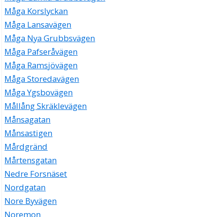
Måga Korslyckan
Måga Lansavägen
Måga Nya Grubbsvägen
Måga Pafseråvägen
Måga Ramsjövägen
Måga Storedavägen
Måga Ygsbovägen
Mållång Skräklevägen
Månsagatan
Månsastigen
Mårdgränd
Mårtensgatan
Nedre Forsnäset
Nordgatan
Nore Byvägen
Noremon