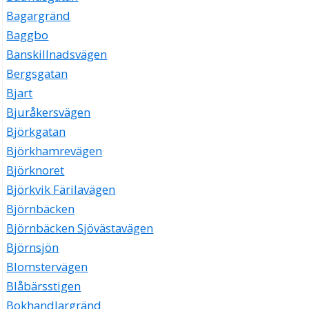
Bagargränd
Baggbo
Banskillnadsvägen
Bergsgatan
Bjart
Bjuråkersvägen
Björkgatan
Björkhamrevägen
Björknoret
Björkvik Färilavägen
Björnbäcken
Björnbäcken Sjövästavägen
Björnsjön
Blomstervägen
Blåbärsstigen
Bokhandlargränd