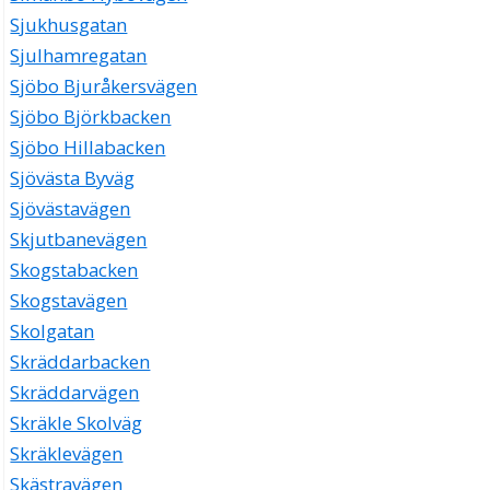
Sjukhusgatan
Sjulhamregatan
Sjöbo Bjuråkersvägen
Sjöbo Björkbacken
Sjöbo Hillabacken
Sjövästa Byväg
Sjövästavägen
Skjutbanevägen
Skogstabacken
Skogstavägen
Skolgatan
Skräddarbacken
Skräddarvägen
Skräkle Skolväg
Skräklevägen
Skästravägen