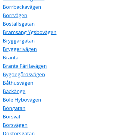
Borrbackavägen
Borrvägen
Boställsgatan
Bramsäng Ygsbovägen
Bryggargatan
Bryggerivägen
Bränta
Bränta Färilavägen
Bygdegårdsvägen
Båthusvägen
Bäckänge
Böle Hybovägen
Böngatan
Börsval
Börsvägen
Doktorsgatan