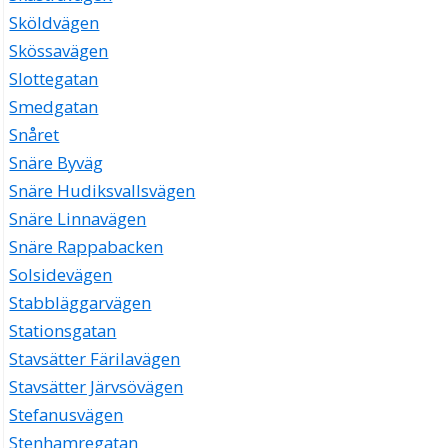
Sköldvägen
Skössavägen
Slottegatan
Smedgatan
Snåret
Snäre Byväg
Snäre Hudiksvallsvägen
Snäre Linnavägen
Snäre Rappabacken
Solsidevägen
Stabbläggarvägen
Stationsgatan
Stavsätter Färilavägen
Stavsätter Järvsövägen
Stefanusvägen
Stenhamregatan