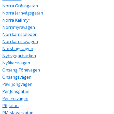
Norra Gränsgatan
Norra Järnvägsgatan
Norra Kallmyr
Norrimyravägen
Norrkämstaleden
Norrkämstavägen
Norshagsvägen
Nybyggarbacken
Nyåkersvägen
Onsäng Fönevägen
Onsängsvägen
Paviljongvägen
Per Jensgatan
Per-Ersvägen
Pilgatan
Plåtslagargatan