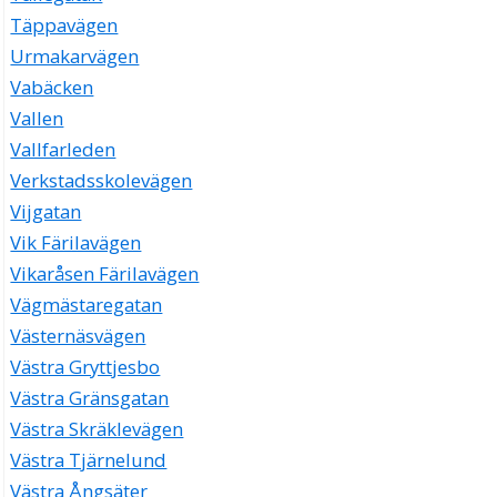
Täppavägen
Urmakarvägen
Vabäcken
Vallen
Vallfarleden
Verkstadsskolevägen
Vijgatan
Vik Färilavägen
Vikaråsen Färilavägen
Vägmästaregatan
Västernäsvägen
Västra Gryttjesbo
Västra Gränsgatan
Västra Skräklevägen
Västra Tjärnelund
Västra Ångsäter