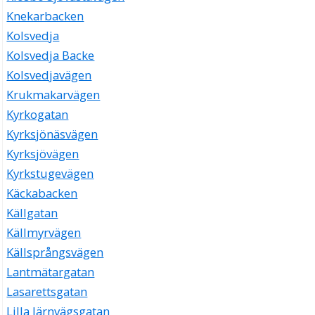
Knekarbacken
Kolsvedja
Kolsvedja Backe
Kolsvedjavägen
Krukmakarvägen
Kyrkogatan
Kyrksjönäsvägen
Kyrksjövägen
Kyrkstugevägen
Käckabacken
Källgatan
Källmyrvägen
Källsprångsvägen
Lantmätargatan
Lasarettsgatan
Lilla Järnvägsgatan