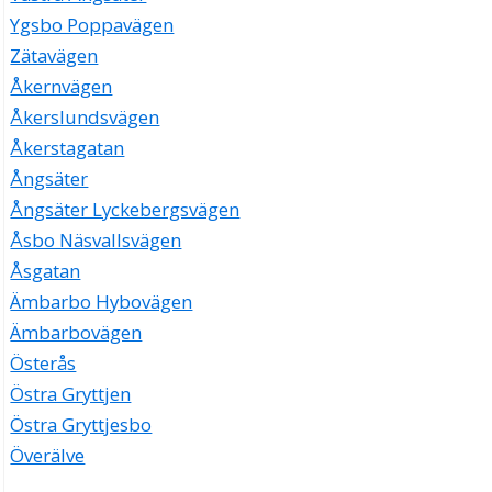
Ygsbo Poppavägen
Zätavägen
Åkernvägen
Åkerslundsvägen
Åkerstagatan
Ångsäter
Ångsäter Lyckebergsvägen
Åsbo Näsvallsvägen
Åsgatan
Ämbarbo Hybovägen
Ämbarbovägen
Österås
Östra Gryttjen
Östra Gryttjesbo
Överälve