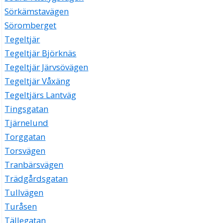
Sörkämstavägen
Söromberget
Tegeltjär
Tegeltjär Björknäs
Tegeltjär Järvsövägen
Tegeltjär Våxäng
Tegeltjärs Lantväg
Tingsgatan
Tjärnelund
Torggatan
Torsvägen
Tranbärsvägen
Trädgårdsgatan
Tullvägen
Turåsen
Tällegatan