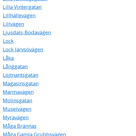
Lilla Vintergatan
Lillhällevägen
Lillvägen
Ljusdals-Bodavägen
Lock
Lock Järvsövägen
Låka
Långgatan
Löjtnantsgatan
Magasinsgatan
Marmavägen
Molinsgatan
Museivägen
Myravägen
Måga Brännas
Måga Gamla Grubbsvägen