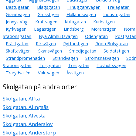
Bastugatan
Blagsgatan
Filhuggarevägen
Frejagatan
Granitvägen
Grusstigen
Hallandsvägen
Industrigatan
Jennys Väg
Kraftvägen
Kullagatan
Kurirstigen
Kyrkvägen
Lagastigen
Lindsberg
Moränstigen
Norra
Stationsgatan
Nya Älmhultsvägen
Odengatan
Postgata
Prästgatan
Riksvägen
Ryttarstigen
Röda Bolsgatan
Skaftavägen
Skansvägen
Smedjegatan
Soldatstigen
Strandpromenaden
Strandvägen
Strömsnäsvägen
Södr
Stationsgatan
Torggatan
Torsgatan
Tovhultsvägen
Trarydsallén
Vaktvägen
Åsstigen
Skolgatan på andra orter
Skolgatan, Alfta
Skolgatan, Alingsås
Skolgatan, Alvesta
Skolgatan, Anderslöv
Skolgatan, Anderstorp