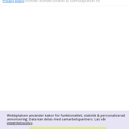
Kontakt: kontakt (snabel-a) svenskaplatser.se
Privacy policy
Webbplatsen använder kakor för funktionalitet, statistik & personaliserad
annonsering. Data kan delas med samarbetspartners. Läs vår
integritetspolicy
.