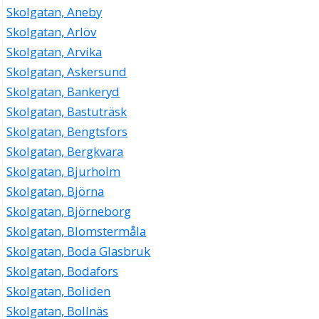
Skolgatan, Aneby
Skolgatan, Arlöv
Skolgatan, Arvika
Skolgatan, Askersund
Skolgatan, Bankeryd
Skolgatan, Bastuträsk
Skolgatan, Bengtsfors
Skolgatan, Bergkvara
Skolgatan, Bjurholm
Skolgatan, Björna
Skolgatan, Björneborg
Skolgatan, Blomstermåla
Skolgatan, Boda Glasbruk
Skolgatan, Bodafors
Skolgatan, Boliden
Skolgatan, Bollnäs