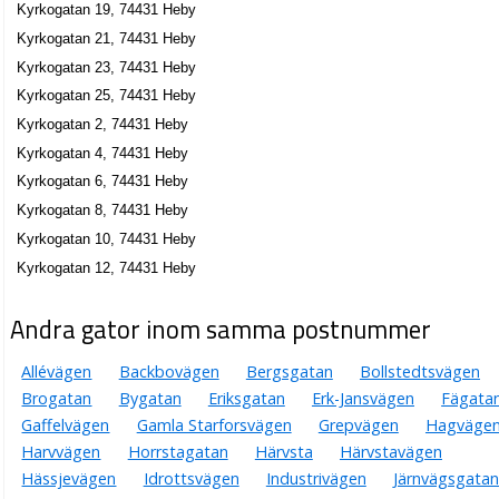
Fix Per Erik Eriksson
Kyrkogatan 19, 74431 Heby
0224-32050
Kyrkogatan 21, 74431 Heby
Kyrkogatan 3 B Lgh 1202, 74431 Heby
Kyrkogatan 23, 74431 Heby
Amarant försäljning i Västerås AB
Kyrkogatan 25, 74431 Heby
Rolf Bo-Göran Löwén
Kyrkogatan 2, 74431 Heby
0224-30333
Kyrkogatan 5, 74431 Heby
Kyrkogatan 4, 74431 Heby
Kyrkogatan 6, 74431 Heby
Centrumfrisören
Kyrkogatan 8, 74431 Heby
Åsa Margareta Bäckström
Kyrkogatan 10, 74431 Heby
0224-30242
Kyrkogatan 5b, 74431 Heby
Kyrkogatan 12, 74431 Heby
Heby Spel & Tobak HB
Andra gator inom samma postnummer
0224-30138
Kyrkogatan 7, 74431 Heby
Allévägen
Backbovägen
Bergsgatan
Bollstedtsvägen
Olle Palmquist Livs AB
Brogatan
Bygatan
Eriksgatan
Erk-Jansvägen
Fägata
Olof Ragnar Emanuel Palmquist
Gaffelvägen
Gamla Starforsvägen
Grepvägen
Hagväge
0224-31300
Kyrkogatan 9, 74431 Heby
Harvvägen
Horrstagatan
Härvsta
Härvstavägen
Hässjevägen
Idrottsvägen
Industrivägen
Järnvägsgatan