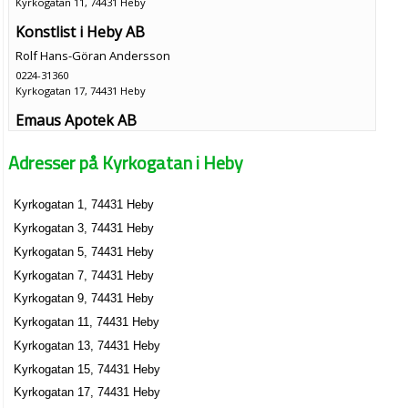
Kyrkogatan 11, 74431 Heby
Konstlist i Heby AB
Rolf Hans-Göran Andersson
0224-31360
Kyrkogatan 17, 74431 Heby
Emaus Apotek AB
Massoud Eblaghian
Adresser på Kyrkogatan i Heby
0224-31040
Kyrkogatan 2, 74431 Heby
Kyrkogatan 1, 74431 Heby
Bergstens Bomiljö
Kyrkogatan 3, 74431 Heby
Karola Eivor Désirée Bergsten
0224-31475
Kyrkogatan 5, 74431 Heby
Kyrkogatan 25 Lgh 1101, 74431 Heby
Kyrkogatan 7, 74431 Heby
Tinas hårvård
Kyrkogatan 9, 74431 Heby
Catrin Cristina Magnusson
Kyrkogatan 11, 74431 Heby
0224-30205
Kyrkogatan 13, 74431 Heby
Kyrkogatan 3, 74431 Heby
Kyrkogatan 15, 74431 Heby
Bränntorpets Travsport
Kyrkogatan 17, 74431 Heby