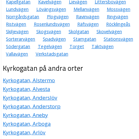
Kapellgatan
Kavelvägen
Lievägen
Littersbovägen
Lundvägen
Lövängsvägen
Mellanvägen
Mossvägen
Norrgårdsgatan
Plogvägen
Ravinvägen
Ringvägen
Ristvägen
Rosenlundsvägen
Räfsvägen
Röcklingeås
Skiljevägen
Skogsvägen
Skolgatan
Skovelvägen
Sorterarvägen
Spadvägen
Stamgatan
Stationsvägen
Södergatan
Tegelvägen
Torget
Täktvägen
Vallavägen
Verkstadsgatan
Kyrkogatan på andra orter
Kyrkogatan, Alstermo
Kyrkogatan, Alvesta
Kyrkogatan, Anderslöv
Kyrkogatan, Anderstorp
Kyrkogatan, Aneby
Kyrkogatan, Arboga
Kyrkogatan, Arlöv