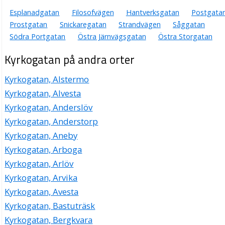
Esplanadgatan
Filosofvägen
Hantverksgatan
Postgata
Prostgatan
Snickaregatan
Strandvägen
Såggatan
Södra Portgatan
Östra Järnvägsgatan
Östra Storgatan
Kyrkogatan på andra orter
Kyrkogatan, Alstermo
Kyrkogatan, Alvesta
Kyrkogatan, Anderslöv
Kyrkogatan, Anderstorp
Kyrkogatan, Aneby
Kyrkogatan, Arboga
Kyrkogatan, Arlöv
Kyrkogatan, Arvika
Kyrkogatan, Avesta
Kyrkogatan, Bastuträsk
Kyrkogatan, Bergkvara