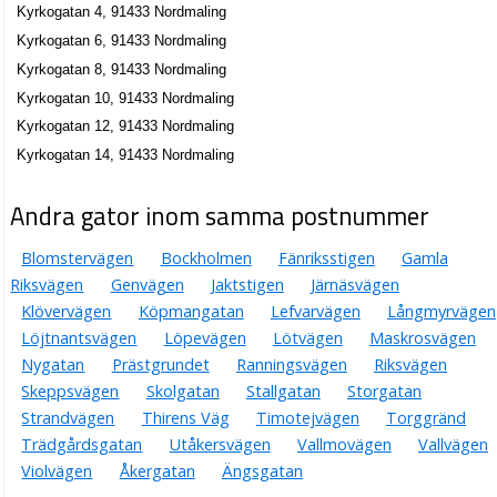
Norrhus Fastighetsbyrå AB
Kyrkogatan 4, 91433 Nordmaling
Anna Marja Vestermark
Kyrkogatan 6, 91433 Nordmaling
0930-10665
Kyrkogatan 8, 91433 Nordmaling
Kyrkogatan 1 C, 91433 Nordmaling
Kyrkogatan 10, 91433 Nordmaling
BlomBoden i Nordmaling AB
Kyrkogatan 12, 91433 Nordmaling
Susanne Louise Thorin
Kyrkogatan 14, 91433 Nordmaling
Kyrkogatan 2, 91433 Nordmaling
Andra gator inom samma postnummer
Levar Trädgård AB
Karl Peter Henry Lithander
Blomstervägen
Bockholmen
Fänriksstigen
Gamla
0930-10228
Riksvägen
Genvägen
Jaktstigen
Järnäsvägen
Kyrkogatan 2, 91433 Nordmaling
Klövervägen
Köpmangatan
Lefvarvägen
Långmyrvägen
Nordmalingsbygdens Arbetarekommun
Löjtnantsvägen
Löpevägen
Lötvägen
Maskrosvägen
0930-31340
Nygatan
Prästgrundet
Ranningsvägen
Riksvägen
Kyrkogatan 2, 91433 Nordmaling
Skeppsvägen
Skolgatan
Stallgatan
Storgatan
Blomboden i Nordmaling
Strandvägen
Thirens Väg
Timotejvägen
Torggränd
Susanne Louise Thorin
Trädgårdsgatan
Utåkersvägen
Vallmovägen
Vallvägen
0930-31005
Violvägen
Åkergatan
Ängsgatan
Kyrkogatan 2 Bv, 91433 Nordmaling