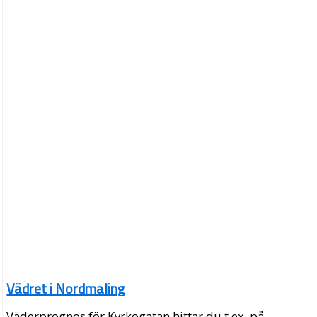
Vädret i Nordmaling
Väderprognos för Kyrkogatan hittar du t.ex. på