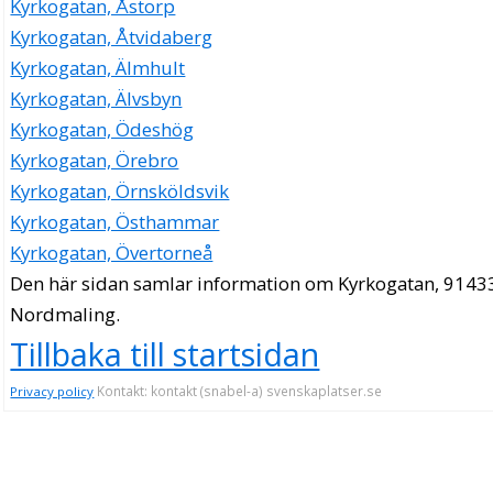
Kyrkogatan, Åstorp
Kyrkogatan, Åtvidaberg
Kyrkogatan, Älmhult
Kyrkogatan, Älvsbyn
Kyrkogatan, Ödeshög
Kyrkogatan, Örebro
Kyrkogatan, Örnsköldsvik
Kyrkogatan, Östhammar
Kyrkogatan, Övertorneå
Den här sidan samlar information om Kyrkogatan, 9143
Nordmaling.
Tillbaka till startsidan
Kontakt: kontakt (snabel-a) svenskaplatser.se
Privacy policy