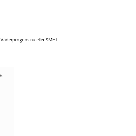
 Väderprognos.nu eller SMHI.
n
ök