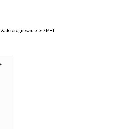
 Väderprognos.nu eller SMHI.
n
ök