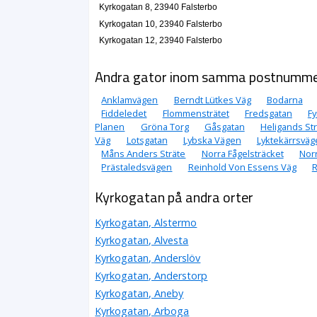
Kyrkogatan 8, 23940 Falsterbo
Kyrkogatan 10, 23940 Falsterbo
Kyrkogatan 12, 23940 Falsterbo
Andra gator inom samma postnumm
Anklamvägen
Berndt Lütkes Väg
Bodarna
Fiddeledet
Flommensträtet
Fredsgatan
F
Planen
Gröna Torg
Gåsgatan
Heligands St
Väg
Lotsgatan
Lybska Vägen
Lyktekärrsväg
Måns Anders Sträte
Norra Fågelsträcket
Nor
Prästaledsvägen
Reinhold Von Essens Väg
R
Kyrkogatan på andra orter
Kyrkogatan, Alstermo
Kyrkogatan, Alvesta
Kyrkogatan, Anderslöv
Kyrkogatan, Anderstorp
Kyrkogatan, Aneby
Kyrkogatan, Arboga