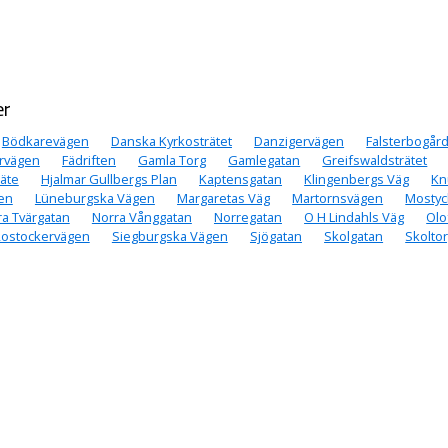
er
Bödkarevägen
Danska Kyrkosträtet
Danzigervägen
Falsterbogår
yrvägen
Fädriften
Gamla Torg
Gamlegatan
Greifswaldsträtet
räte
Hjalmar Gullbergs Plan
Kaptensgatan
Klingenbergs Väg
Kn
en
Lüneburgska Vägen
Margaretas Väg
Martornsvägen
Mosty
ra Tvärgatan
Norra Vånggatan
Norregatan
O H Lindahls Väg
Olo
ostockervägen
Siegburgska Vägen
Sjögatan
Skolgatan
Skolto