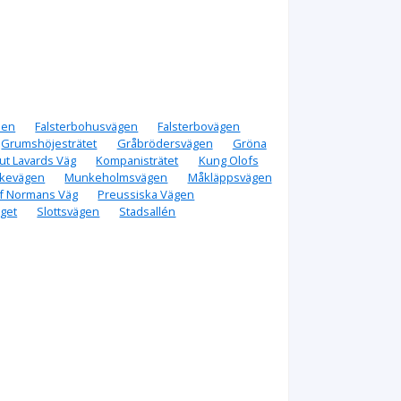
den
Falsterbohusvägen
Falsterbovägen
Grumshöjesträtet
Gråbrödersvägen
Gröna
ut Lavards Väg
Kompanisträtet
Kung Olofs
ckevägen
Munkeholmsvägen
Måkläppsvägen
f Normans Väg
Preussiska Vägen
rget
Slottsvägen
Stadsallén