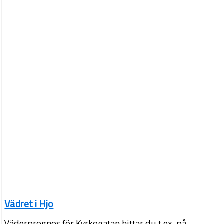
Vädret i Hjo
Väderprognos för Kyrkogatan hittar du t.ex. på