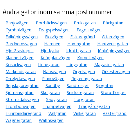
Andra gator inom samma postnummer
Banjovägen
Borrbäcksvägen
Bruksgatan
Bäckgatan
Cymbalvägen
Dragspelsvägen
Fagottvägen
Falköpingsvägen
Fiolvägen
Fiskaregränd
Gitarrvägen
Gärdhemsvägen
Hamnen
Hamngatan
Hantverksgatan
Hjo Gravkapell
Hjo Kyrka
Idrottsgatan
Jönköpingsväge
Klarinettvägen
Knäpplanvägen
Kornettvägen
Kosackvägen
Linnégatan
Långgatan
Magasinsgatan
Marknadsgatan
Narvavägen
Orgelvägen
Orkestervägen
Orrelyckevägen
Pianovägen
Regeringsgatan
Repslagaregatan
Sandby
Sandtorget
Sjögatan
Sjömansgatan
Skolgatan
Snickaregatan
Stora Torget
Strömsdalsvägen
Säbygatan
Torggatan
Trombonvägen
Trumpetvägen
Trädgårdsgatan
Tunnbindaregränd
Vallgatan
Vinkelgatan
Västergränd
Wagnergatan
Wallinsvägen