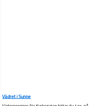
Vädret i Sunne
Väderprognos för Kyrkogatan hittar du t.ex. på