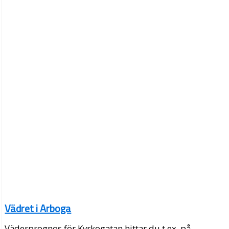
Vädret i Arboga
Väderprognos för Kyrkogatan hittar du t.ex. på