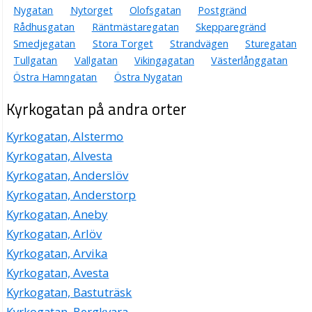
Nygatan
Nytorget
Olofsgatan
Postgränd
Rådhusgatan
Räntmästaregatan
Skepparegränd
Smedjegatan
Stora Torget
Strandvägen
Sturegatan
Tullgatan
Vallgatan
Vikingagatan
Västerlånggatan
Östra Hamngatan
Östra Nygatan
Kyrkogatan på andra orter
Kyrkogatan, Alstermo
Kyrkogatan, Alvesta
Kyrkogatan, Anderslöv
Kyrkogatan, Anderstorp
Kyrkogatan, Aneby
Kyrkogatan, Arlöv
Kyrkogatan, Arvika
Kyrkogatan, Avesta
Kyrkogatan, Bastuträsk
Kyrkogatan, Bergkvara