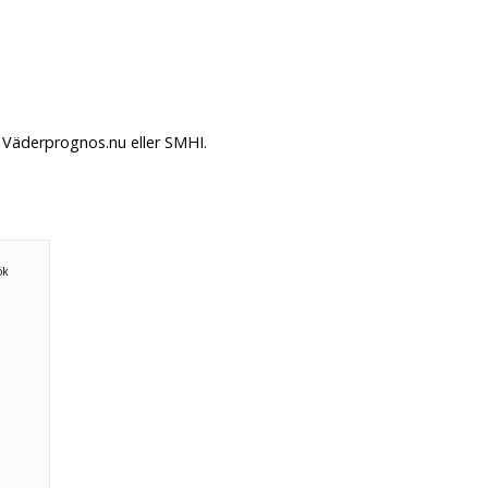
 Väderprognos.nu eller SMHI.
n
ök