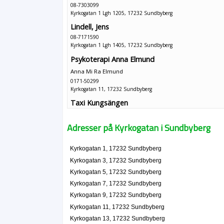
08-7303099
Kyrkogatan 1 Lgh 1205, 17232 Sundbyberg
Lindell, Jens
08-7171590
Kyrkogatan 1 Lgh 1405, 17232 Sundbyberg
Psykoterapi Anna Elmund
Anna Mi Ra Elmund
0171-50299
Kyrkogatan 11, 17232 Sundbyberg
Taxi Kungsängen
Magid Madani
08-58170111
Adresser på Kyrkogatan i Sundbyberg
Kyrkogatan 11, 17232 Sundbyberg
Magnus Asplund
Kyrkogatan 1, 17232 Sundbyberg
08-855543
Kyrkogatan 3, 17232 Sundbyberg
Kyrkogatan 11 Lgh 1103, 17232 Sundbyberg
Kyrkogatan 5, 17232 Sundbyberg
Restaurang Rosina AB
Kyrkogatan 7, 17232 Sundbyberg
Seng Mun Lee
Kyrkogatan 9, 17232 Sundbyberg
08-985888
Kyrkogatan 11, 17232 Sundbyberg
Kyrkogatan 13, 17232 Sundbyberg
Kyrkogatan 13, 17232 Sundbyberg
Hudpunkten Stockholm