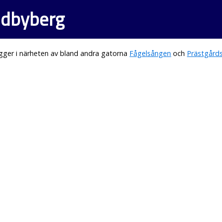
ndbyberg
gger i närheten av bland andra gatorna
Fågelsången
och
Prästgård