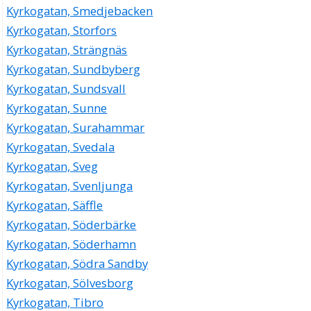
Kyrkogatan, Smedjebacken
Kyrkogatan, Storfors
Kyrkogatan, Strängnäs
Kyrkogatan, Sundbyberg
Kyrkogatan, Sundsvall
Kyrkogatan, Sunne
Kyrkogatan, Surahammar
Kyrkogatan, Svedala
Kyrkogatan, Sveg
Kyrkogatan, Svenljunga
Kyrkogatan, Säffle
Kyrkogatan, Söderbärke
Kyrkogatan, Söderhamn
Kyrkogatan, Södra Sandby
Kyrkogatan, Sölvesborg
Kyrkogatan, Tibro