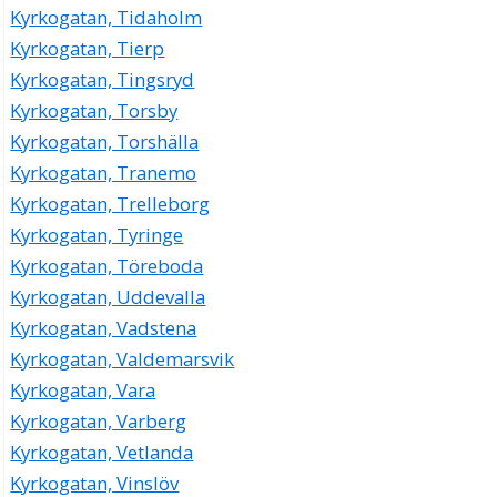
Kyrkogatan, Tidaholm
Kyrkogatan, Tierp
Kyrkogatan, Tingsryd
Kyrkogatan, Torsby
Kyrkogatan, Torshälla
Kyrkogatan, Tranemo
Kyrkogatan, Trelleborg
Kyrkogatan, Tyringe
Kyrkogatan, Töreboda
Kyrkogatan, Uddevalla
Kyrkogatan, Vadstena
Kyrkogatan, Valdemarsvik
Kyrkogatan, Vara
Kyrkogatan, Varberg
Kyrkogatan, Vetlanda
Kyrkogatan, Vinslöv