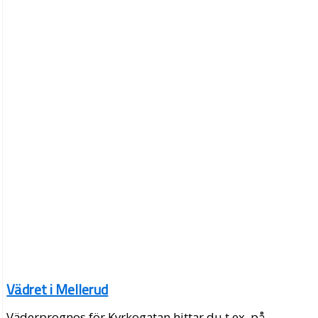
Vädret i Mellerud
Väderprognos för Kyrkogatan hittar du t.ex. på