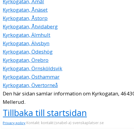
Kyrkogatan, Åmål
Kyrkogatan, Ånäset
Kyrkogatan, Åstorp
Kyrkogatan, Åtvidaberg
Kyrkogatan, Älmhult
Kyrkogatan, Älvsbyn
Kyrkogatan, Ödeshög
Kyrkogatan, Örebro
Kyrkogatan, Örnsköldsvik
Kyrkogatan, Östhammar
Kyrkogatan, Övertorneå
Den här sidan samlar information om Kyrkogatan, 4643
Mellerud.
Tillbaka till startsidan
Kontakt: kontakt (snabel-a) svenskaplatser.se
Privacy policy