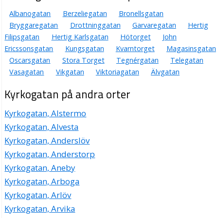
Albanogatan
Berzeliegatan
Bronellsgatan
Bryggaregatan
Drottninggatan
Garvaregatan
Hertig
Filipsgatan
Hertig Karlsgatan
Hötorget
John
Ericssonsgatan
Kungsgatan
Kvarntorget
Magasinsgatan
Oscarsgatan
Stora Torget
Tegnérgatan
Telegatan
Vasagatan
Vikgatan
Viktoriagatan
Älvgatan
Kyrkogatan på andra orter
Kyrkogatan, Alstermo
Kyrkogatan, Alvesta
Kyrkogatan, Anderslöv
Kyrkogatan, Anderstorp
Kyrkogatan, Aneby
Kyrkogatan, Arboga
Kyrkogatan, Arlöv
Kyrkogatan, Arvika