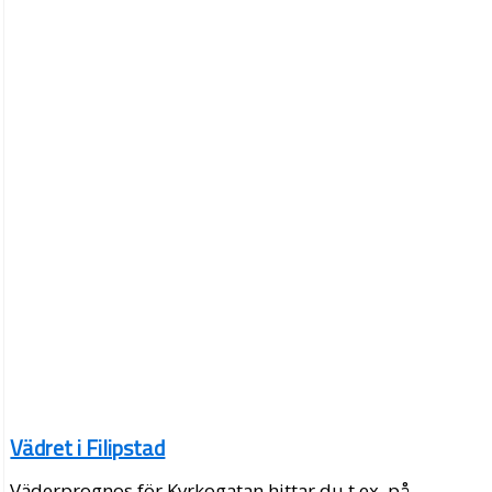
Vädret i Filipstad
Väderprognos för Kyrkogatan hittar du t.ex. på