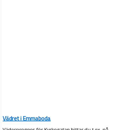
Vädret i Emmaboda
Väderprognos för Kyrkogatan hittar du t.ex. på