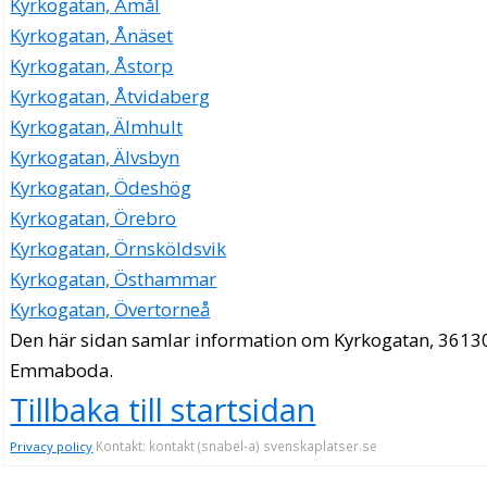
Kyrkogatan, Åmål
Kyrkogatan, Ånäset
Kyrkogatan, Åstorp
Kyrkogatan, Åtvidaberg
Kyrkogatan, Älmhult
Kyrkogatan, Älvsbyn
Kyrkogatan, Ödeshög
Kyrkogatan, Örebro
Kyrkogatan, Örnsköldsvik
Kyrkogatan, Östhammar
Kyrkogatan, Övertorneå
Den här sidan samlar information om Kyrkogatan, 3613
Emmaboda.
Tillbaka till startsidan
Kontakt: kontakt (snabel-a) svenskaplatser.se
Privacy policy