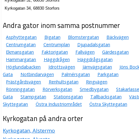
Kyrkogatan 32, 68830 Storfors
Kyrkogatan 34, 68830 Storfors
Andra gator inom samma postnummer
Asphyttegatan
Bigatan
Blomstergatan
Bäckvägen
Centrumgatan
Centrumplan
Djupadalsgatan
Ekmansgatan
Faktorigatan
Fallvägen
Gärdesgatan
Hammargatan
Häggdrågen
Häggdrågsgatan
Höglundabacken
Idrottsvägen
Järnvägsgatan
Jöns Boc
Gata
Notbindarvägen
Palmérsgatan
Parkgatan
Prästgårdsvägen
Renhultsgatan
Ringvägen
Rönninggatan
Rörverksgatan
Smedbygatan
Stakarlass
Gata
Stampgatan
Stationsgatan
Tallbacksgatan
Väst
Skyttegatan
Östra Industriområdet
Östra Skyttegatan
Kyrkogatan på andra orter
Kyrkogatan, Alstermo