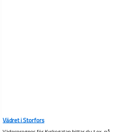
Vädret i Storfors
Väderprognos för Kyrkogatan hittar du t.ex. på