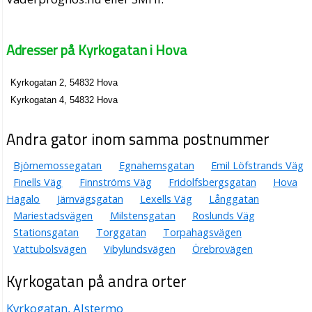
Adresser på Kyrkogatan i Hova
Kyrkogatan 2, 54832 Hova
Kyrkogatan 4, 54832 Hova
Andra gator inom samma postnummer
Björnemossegatan
Egnahemsgatan
Emil Löfstrands Väg
Finells Väg
Finnströms Väg
Fridolfsbergsgatan
Hova
Hagalo
Järnvägsgatan
Lexells Väg
Långgatan
Mariestadsvägen
Milstensgatan
Roslunds Väg
Stationsgatan
Torggatan
Torpahagsvägen
Vattubolsvägen
Vibylundsvägen
Örebrovägen
Kyrkogatan på andra orter
Kyrkogatan, Alstermo